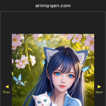
ai-img-gen.com
◀
▶
Prev
Next