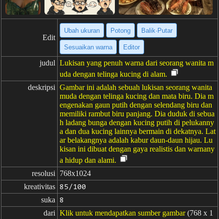
Ubah ukuran
Potong
Balik·Putar
Edit
Sesuaikan warna
Editor
judul
Lukisan yang penuh warna dari seorang wanita m
uda dengan telinga kucing di alam.
deskripsi
Gambar ini adalah sebuah lukisan seorang wanita
muda dengan telinga kucing dan mata biru. Dia m
engenakan gaun putih dengan selendang biru dan
memiliki rambut biru panjang. Dia duduk di sebua
h ladang bunga dengan kucing putih di pelukanny
a dan dua kucing lainnya bermain di dekatnya. Lat
ar belakangnya adalah kabur daun-daun hijau. Lu
kisan ini dibuat dengan gaya realistis dan warnany
a hidup dan alami.
resolusi
768x1024
kreativitas
85/100
suka
8
dari
Klik untuk mendapatkan sumber gambar
(768 x 1