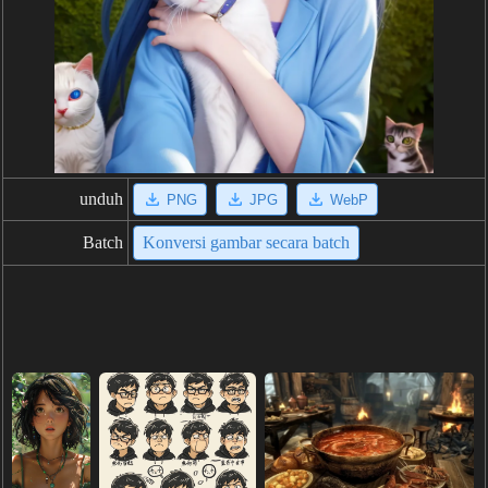
unduh
PNG
JPG
WebP
Batch
Konversi gambar secara batch