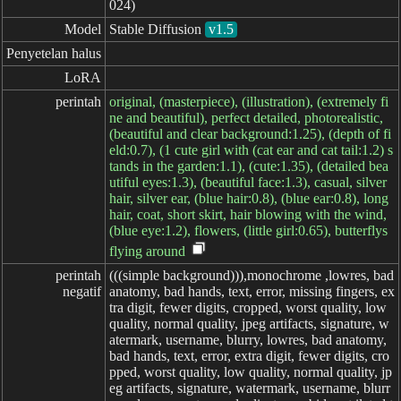
024)
Model
Stable Diffusion
v1.5
Penyetelan halus
LoRA
perintah
original, (masterpiece), (illustration), (extremely fi
ne and beautiful), perfect detailed, photorealistic,
(beautiful and clear background:1.25), (depth of fi
eld:0.7), (1 cute girl with (cat ear and cat tail:1.2) s
tands in the garden:1.1), (cute:1.35), (detailed bea
utiful eyes:1.3), (beautiful face:1.3), casual, silver
hair, silver ear, (blue hair:0.8), (blue ear:0.8), long
hair, coat, short skirt, hair blowing with the wind,
(blue eye:1.2), flowers, (little girl:0.65), butterflys
flying around
perintah

(((simple background))),monochrome ,lowres, bad
negatif
anatomy, bad hands, text, error, missing fingers, ex
tra digit, fewer digits, cropped, worst quality, low
quality, normal quality, jpeg artifacts, signature, w
atermark, username, blurry, lowres, bad anatomy,
bad hands, text, error, extra digit, fewer digits, cro
pped, worst quality, low quality, normal quality, jp
eg artifacts, signature, watermark, username, blurr