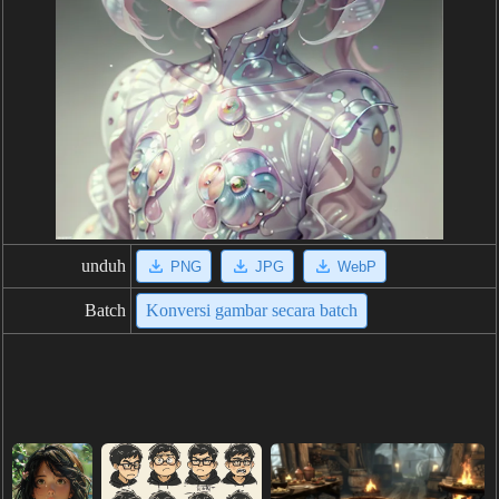
unduh
PNG
JPG
WebP
Batch
Konversi gambar secara batch