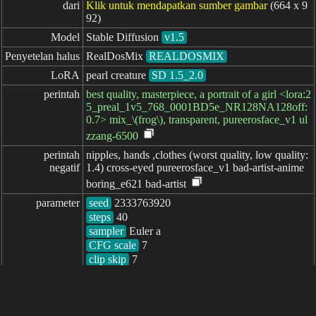
dari
Klik untuk mendapatkan sumber gambar
(664 x 9
92)
Model
Stable Diffusion
v1.5
Penyetelan halus
RealDosMix
REALDOSMIX
LoRA
pearl creature
SD 1.5_2.0
perintah
best quality, masterpiece, a portrait of a girl <lora:2
5_preal_1v5_768_0001BD5e_NR128NA128off:
0.7> mix_\(frog\), transparent, pureerosface_v1 ul
zzang-6500
perintah

nipples, hands ,clothes (worst quality, low quality:
negatif
1.4) cross-eyed pureerosface_v1 bad-artist-anime
boring_e621 bad-artist
parameter
seed
steps
sampler
CFG scale
clip skip
7
berlalu: 1584ms
简体中文
繁體中文
日本语
English
español
portugués
français
русский
Indonesia