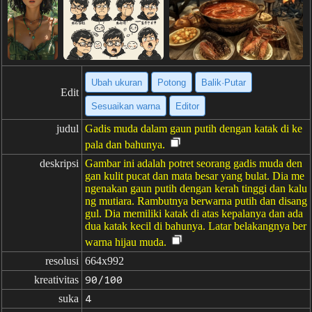
Ubah ukuran
Potong
Balik·Putar
Edit
Sesuaikan warna
Editor
judul
Gadis muda dalam gaun putih dengan katak di ke
pala dan bahunya.
deskripsi
Gambar ini adalah potret seorang gadis muda den
gan kulit pucat dan mata besar yang bulat. Dia me
ngenakan gaun putih dengan kerah tinggi dan kalu
ng mutiara. Rambutnya berwarna putih dan disang
gul. Dia memiliki katak di atas kepalanya dan ada
dua katak kecil di bahunya. Latar belakangnya ber
warna hijau muda.
resolusi
664x992
kreativitas
90/100
suka
4