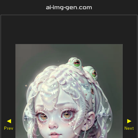
ai-img-gen.com
◀
▶
Prev
Next