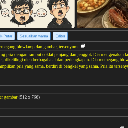
ik·Putar
Sesuaikan warna
Editor
memegang blowlamp dan gambar, tersenyum.
g pria dengan rambut coklat panjang dan jenggot. Dia mengenakan ke
kel, dikelilingi oleh berbagai alat dan perlengkapan. Dia memegang blo
ampilkan pria yang sama, berdiri di bengkel yang sama. Pria itu terse
er gambar
(512 x 768)