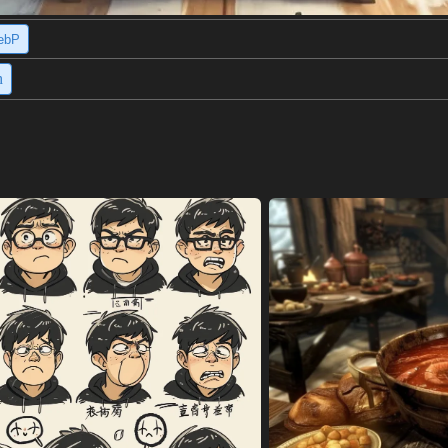
ebP
h