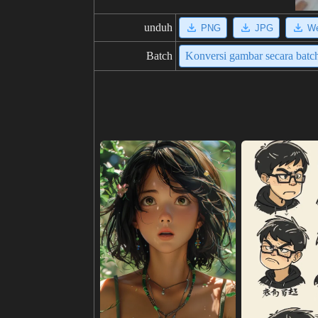
unduh
PNG
JPG
W
Batch
Konversi gambar secara batc