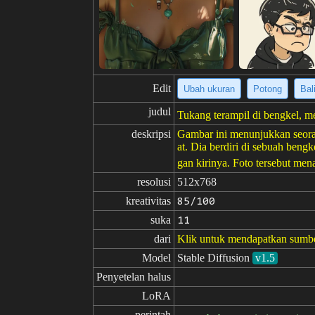
Edit
Ubah ukuran
Potong
Bal
judul
Tukang terampil di bengkel, 
deskripsi
Gambar ini menunjukkan seoran
at. Dia berdiri di sebuah beng
gan kirinya. Foto tersebut men
resolusi
512x768
kreativitas
85/100
suka
11
dari
Klik untuk mendapatkan sumb
Model
Stable Diffusion
v1.5
Penyetelan halus
LoRA
perintah