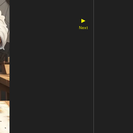
▶
Next