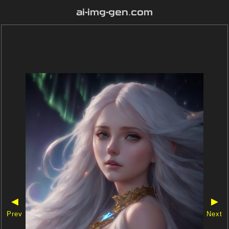
ai-img-gen.com
◀
▶
Prev
Next