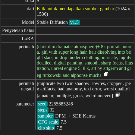
suka
3
dari
Klik untuk mendapatkan sumber gambar
(1024 x
1536)
Model
Stable Diffusion
v1.5
Penyetelan halus
LoRA
perintah
(dark dim dramatic atmosphere)+ 8k portrait auror
a, girl with super long hair, hair dissolving into bri
ght stars, in drip modern clothing, intricate, highly
detailed, digital painting, smooth, sharp focus, illus
tration, unreal engine 5, 8 k, art by artgerm and gr
eg rutkowski and alphonse mucha
perintah

[duplicate two twin shadow- lowres, cropped, jpe
negatif
g artifacts, bad anatomy, text error, worst quality]
[amateur, multiple, gross, weird uneven]
parameter
seed
steps
sampler
CFG scale
clip skip
7.5