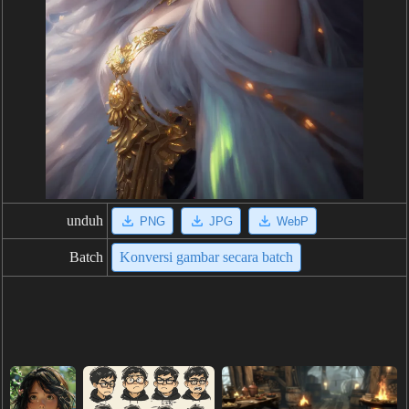
unduh
PNG
JPG
WebP
Batch
Konversi gambar secara batch