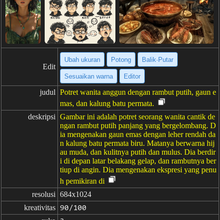
Ubah ukuran
Potong
Balik·Putar
Edit
Sesuaikan warna
Editor
judul
Potret wanita anggun dengan rambut putih, gaun e
mas, dan kalung batu permata.
deskripsi
Gambar ini adalah potret seorang wanita cantik de
ngan rambut putih panjang yang bergelombang. D
ia mengenakan gaun emas dengan leher rendah da
n kalung batu permata biru. Matanya berwarna hij
au muda, dan kulitnya putih dan mulus. Dia berdir
i di depan latar belakang gelap, dan rambutnya ber
tiup di angin. Dia mengenakan ekspresi yang penu
h pemikiran di
resolusi
684x1024
kreativitas
90/100