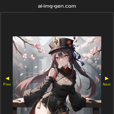
ai-img-gen.com
◀
▶
Prev
Next