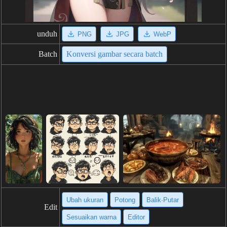
unduh
PNG
JPG
WebP
Batch
Konversi gambar secara batch
Ubah ukuran
Potong
Balik·Putar
Edit
Sesuaikan warna
Editor