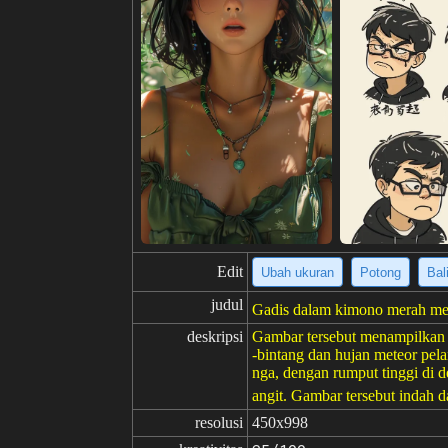
Edit
Ubah ukuran
Potong
Bal
judul
Gadis dalam kimono merah mena
deskripsi
Gambar tersebut menampilkan 
-bintang dan hujan meteor pel
nga, dengan rumput tinggi di d
angit. Gambar tersebut indah 
resolusi
450x998