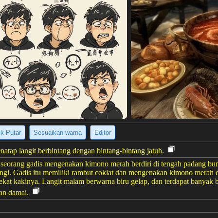
ik·Putar
Sesuaikan warna
Editor
tap langit berbintang dengan bintang-bintang jatuh.
seorang gadis mengenakan kimono merah berdiri di tengah padang bun
angi. Gadis itu memiliki rambut coklat dan mengenakan kimono merah d
ekat kakinya. Langit malam berwarna biru gelap, dan terdapat banyak bin
dan damai.