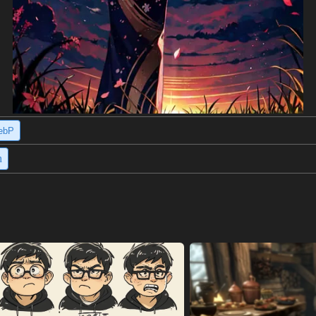
ebP
h