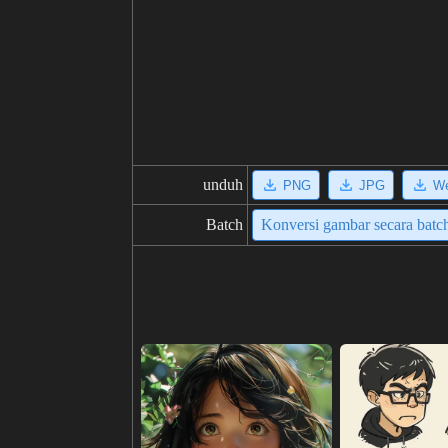
unduh
PNG
JPG
W
Batch
Konversi gambar secara batc