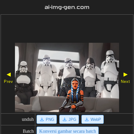
ai-img-gen.com
◀
▶
Prev
Next
unduh
PNG
JPG
WebP
Batch
Konversi gambar secara batch