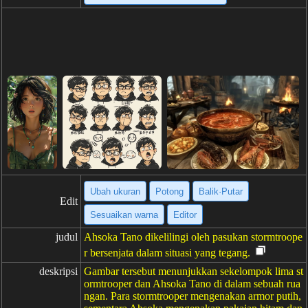
Ubah ukuran
Potong
Balik·Putar
Edit
Sesuaikan warna
Editor
judul
Ahsoka Tano dikelilingi oleh pasukan stormtroope
r bersenjata dalam situasi yang tegang.
deskripsi
Gambar tersebut menunjukkan sekelompok lima st
ormtrooper dan Ahsoka Tano di dalam sebuah rua
ngan. Para stormtrooper mengenakan armor putih,