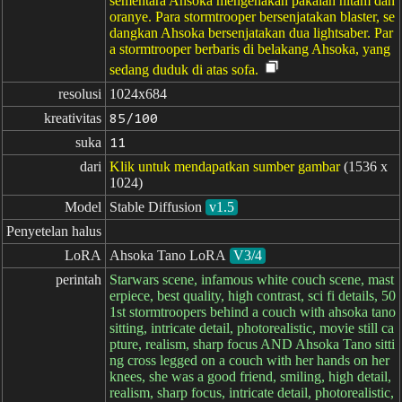
sementara Ahsoka mengenakan pakaian hitam dan
oranye. Para stormtrooper bersenjatakan blaster, se
dangkan Ahsoka bersenjatakan dua lightsaber. Par
a stormtrooper berbaris di belakang Ahsoka, yang
sedang duduk di atas sofa.
resolusi
1024x684
kreativitas
85/100
suka
11
dari
Klik untuk mendapatkan sumber gambar
(1536 x
1024)
Model
Stable Diffusion
v1.5
Penyetelan halus
LoRA
Ahsoka Tano LoRA
V3/4
perintah
Starwars scene, infamous white couch scene, mast
erpiece, best quality, high contrast, sci fi details, 50
1st stormtroopers behind a couch with ahsoka tano
sitting, intricate detail, photorealistic, movie still ca
pture, realism, sharp focus AND Ahsoka Tano sitti
ng cross legged on a couch with her hands on her
knees, she was a good friend, smiling, high detail,
realism, sharp focus, intricate detail, photorealistic,