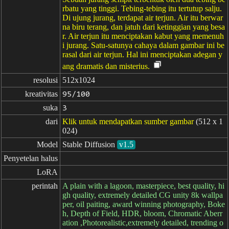
rbatu yang tinggi. Tebing-tebing itu tertutup salju.
Di ujung jurang, terdapat air terjun. Air itu berwar
na biru terang, dan jatuh dari ketinggian yang besa
r. Air terjun itu menciptakan kabut yang memenuh
i jurang. Satu-satunya cahaya dalam gambar ini be
rasal dari air terjun. Hal ini menciptakan adegan y
ang dramatis dan misterius.
resolusi
512x1024
kreativitas
95/100
suka
3
dari
Klik untuk mendapatkan sumber gambar
(512 x 1
024)
Model
Stable Diffusion
v1.5
Penyetelan halus
LoRA
perintah
A plain with a lagoon, masterpiece, best quality, hi
gh quality, extremely detailed CG unity 8k wallpa
per, oil paiting, award winning photography, Boke
h, Depth of Field, HDR, bloom, Chromatic Aberr
ation ,Photorealistic,extremely detailed, trending o