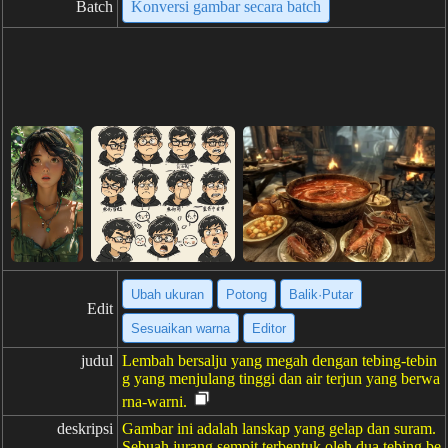
Batch
Konversi gambar secara batch
Ubah ukuran
Potong
Balik·Putar
Edit
Sesuaikan warna
Editor
judul
Lembah bersalju yang megah dengan tebing-tebin
g yang menjulang tinggi dan air terjun yang berwa
rna-warni.
deskripsi
Gambar ini adalah lanskap yang gelap dan suram.
Sebuah jurang sempit terbentuk oleh dua tebing be