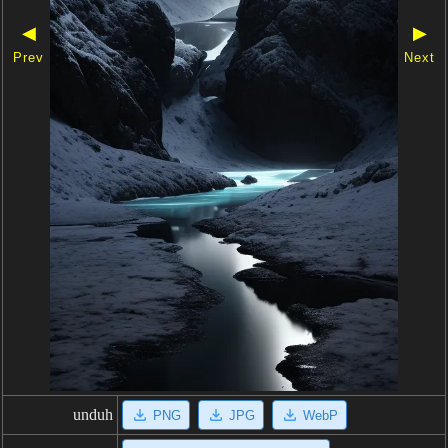
◀
▶
Prev
Next
unduh
PNG
JPG
WebP