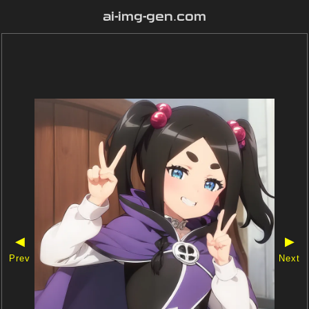
ai-img-gen.com
◀
▶
Prev
Next