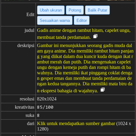
Ubah ukuran
Potong
Balik·Putar
Edit
Sesuaikan warna
Editor
judul
Gadis anime dengan rambut hitam, capelet ungu,
membuat tanda perdamaian.
deskripsi
Gambar ini menunjukkan seorang gadis muda dal
am gaya anime. Dia memiliki rambut hitam panjan
g yang diikat dalam dua kuncir kuda dengan ikat r
ambut merah dan putih. Dia mengenakan capelet
ungu dengan kemeja putih dan rompi hitam di ba
wahnya. Dia memiliki ikat pinggang coklat denga
n gesper emas dan membuat tanda perdamaian de
ngan kedua tangannya. Dia memiliki mata biru da
n ekspresi bahagia di wajahnya.
resolusi
820x1024
kreativitas
85/100
suka
8
dari
Klik untuk mendapatkan sumber gambar
(1024 x
1280)