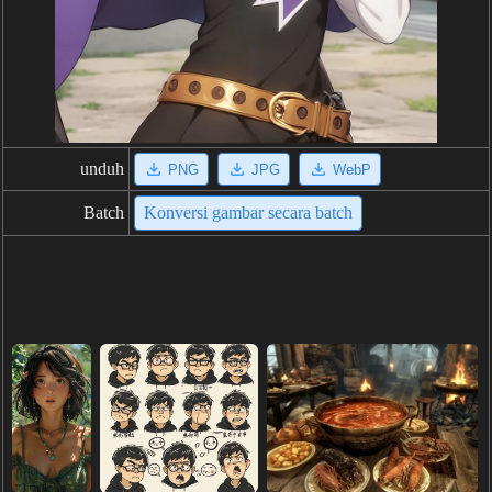
unduh
PNG
JPG
WebP
Batch
Konversi gambar secara batch