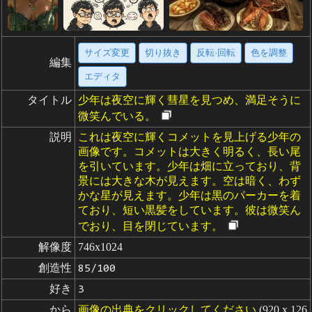
サイズ変更
切り抜き
反転·回転
色を調整
編集
エディタ
タイトル
少年は夜空に輝く彗星を見つめ、満足そうに
微笑んでいる。
説明
これは夜空に輝くコメットを見上げる少年の
画像です。コメットは大きく明るく、長い尾
を引いています。少年は畑に立っており、背
景には大きな木が見えます。空は暗く、わず
かな星が見えます。少年は黒のパーカーを着
ており、短い黒髪をしています。彼は微笑ん
でおり、目を閉じています。
解像度
746x1024
創造性
85/100
好き
3
から
画像の出典をクリックしてください
(920 x 126