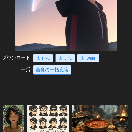
ダウンロード
PNG
JPG
WebP
一括
画像の一括変換