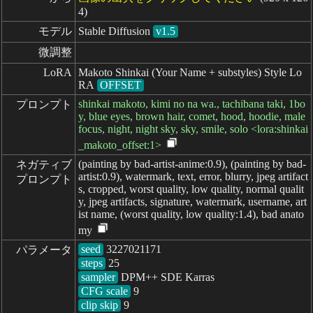
4)
モデル
Stable Diffusion
v1.5
微調整
LoRA
Makoto Shinkai (Your Name + substyles) Style Lo
RA
OFFSET
shinkai makoto, kimi no na wa., tachibana taki, 1bo
プロンプト
y, blue eyes, brown hair, comet, hood, hoodie, male
focus, night, night sky, sky, smile, solo <lora:shinkai
_makoto_offset:1>
(painting by bad-artist-anime:0.9), (painting by bad-
ネガティブ

artist:0.9), watermark, text, error, blurry, jpeg artifact
プロンプト
s, cropped, worst quality, low quality, normal qualit
y, jpeg artifacts, signature, watermark, username, art
ist name, (worst quality, low quality:1.4), bad anato
my
seed
パラメータ
steps
sampler
CFG scale
clip skip
9