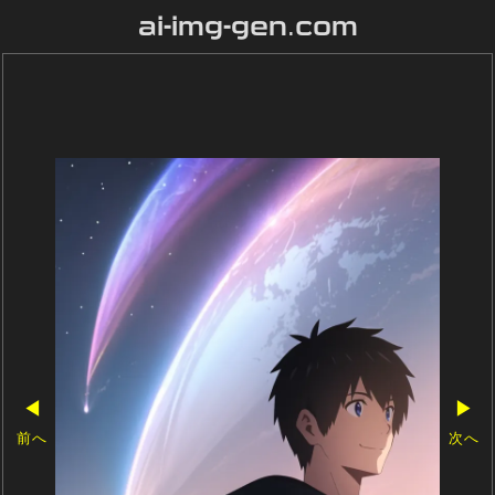
ai-img-gen.com
◀
▶
前へ
次へ