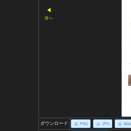
◀
前へ
ダウンロード
PNG
JPG
We