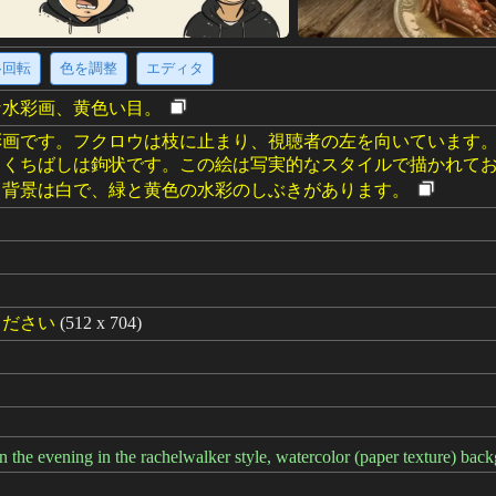
·回転
色を調整
エディタ
な水彩画、黄色い目。
彩画です。フクロウは枝に止まり、視聴者の左を向いています
、くちばしは鉤状です。この絵は写実的なスタイルで描かれて
。背景は白で、緑と黄色の水彩のしぶきがあります。
ください
(512 x 704)
n the evening in the rachelwalker style, watercolor (paper texture) back