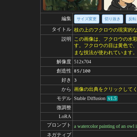
編集
サイズ変更
切り抜き
反転
タイトル
枝の上のフクロウの現実的
説明
この画像は、フクロウの水
す。フクロウの目は黄色で
まな技法が使われています
解像度
512x704
創造性
85/100
好き
3
から
画像の出典をクリックして
モデル
Stable Diffusion
v1.5
微調整
LoRA
プロンプト
a watercolor painting of an owl i
ネガティブ
