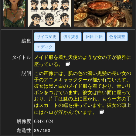
サイズ変更
切り抜き
反転·回転
色を調整
編集
エディタ
タイトル
メイド服を着た天使のような女の子が優雅に
座っている。
説明
この画像には、肌の色の濃い黒髪の長い女の
子のアニメキャラクターが描かれています。
彼女は黒と白のメイド服を着ており、青いリ
ボンをつけています。彼女は白い面に座って
おり、片手は膝の上に置かれ、もう一方の手
はスカートの端を持っています。彼女の頭上
にはハロが浮かんでいます。
解像度
684x1024
創造性
85/100