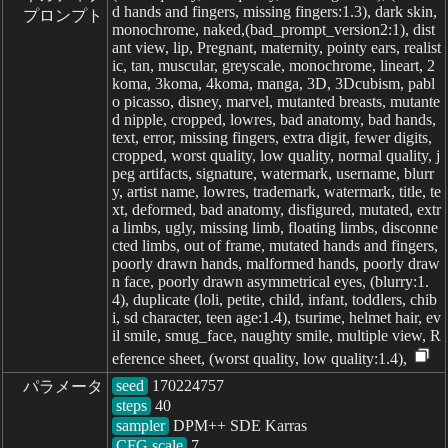
d hands and fingers, missing fingers:1.3), dark skin,
プロンプト
monochrome, naked,(bad_prompt_version2:1), dist
ant view, lip, Pregnant, maternity, pointy ears, realist
ic, tan, muscular, greyscale, monochrome, lineart, 2
koma, 3koma, 4koma, manga, 3D, 3Dcubism, pabl
o picasso, disney, marvel, mutanted breasts, mutante
d nipple, cropped, lowres, bad anatomy, bad hands,
text, error, missing fingers, extra digit, fewer digits,
cropped, worst quality, low quality, normal quality, j
peg artifacts, signature, watermark, username, blurr
y, artist name, lowres, trademark, watermark, title, te
xt, deformed, bad anatomy, disfigured, mutated, extr
a limbs, ugly, missing limb, floating limbs, disconne
cted limbs, out of frame, mutated hands and fingers,
poorly drawn hands, malformed hands, poorly draw
n face, poorly drawn asymmetrical eyes, (blurry:1.
4), duplicate (loli, petite, child, infant, toddlers, chib
i, sd character, teen age:1.4), tsurime, helmet hair, ev
il smile, smug_face, naughty smile, multiple view, R
eference sheet, (worst quality, low quality:1.4),
seed
パラメータ
steps
sampler
CFG scale