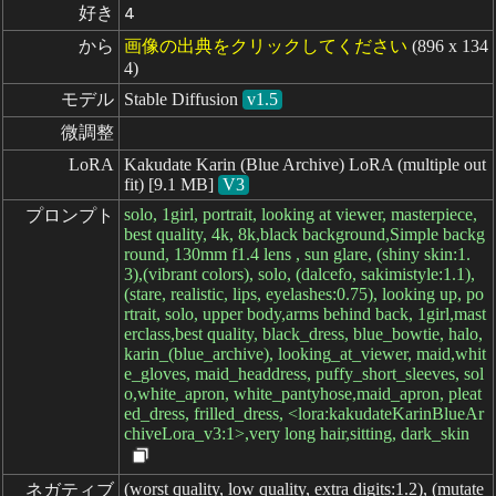
好き
4
から
画像の出典をクリックしてください
(896 x 134
4)
モデル
Stable Diffusion
v1.5
微調整
LoRA
Kakudate Karin (Blue Archive) LoRA (multiple out
fit) [9.1 MB]
V3
solo, 1girl, portrait, looking at viewer, masterpiece,
プロンプト
best quality, 4k, 8k,black background,Simple backg
round, 130mm f1.4 lens , sun glare, (shiny skin:1.
3),(vibrant colors), solo, (dalcefo, sakimistyle:1.1),
(stare, realistic, lips, eyelashes:0.75), looking up, po
rtrait, solo, upper body,arms behind back, 1girl,mast
erclass,best quality, black_dress, blue_bowtie, halo,
karin_(blue_archive), looking_at_viewer, maid,whit
e_gloves, maid_headdress, puffy_short_sleeves, sol
o,white_apron, white_pantyhose,maid_apron, pleat
ed_dress, frilled_dress, <lora:kakudateKarinBlueAr
chiveLora_v3:1>,very long hair,sitting, dark_skin
(worst quality, low quality, extra digits:1.2), (mutate
ネガティブ
