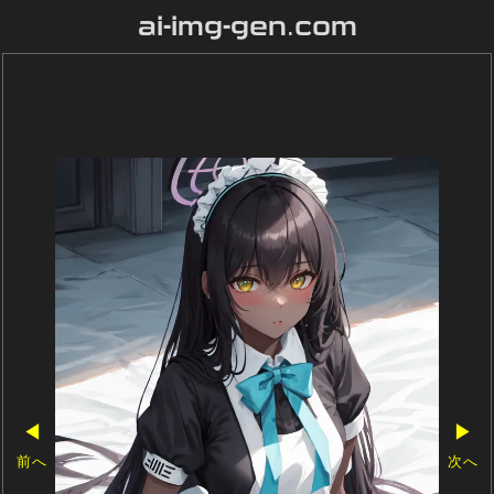
ai-img-gen.com
◀
▶
前へ
次へ