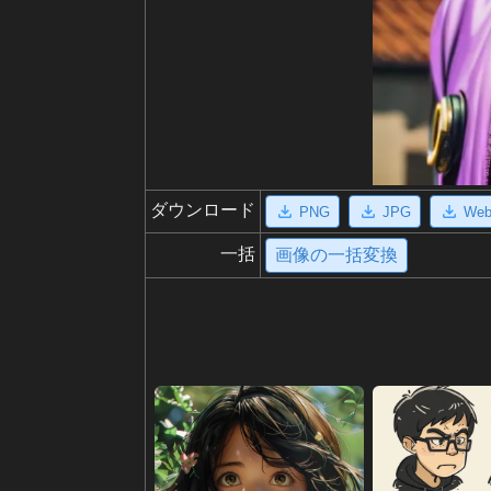
ダウンロード
PNG
JPG
We
一括
画像の一括変換