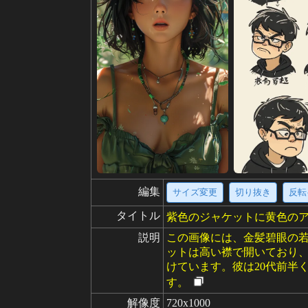
編集
サイズ変更
切り抜き
反転
タイトル
紫色のジャケットに黄色の
説明
この画像には、金髪碧眼の
ットは高い襟で開いており
けています。彼は20代前半
す。
解像度
720x1000