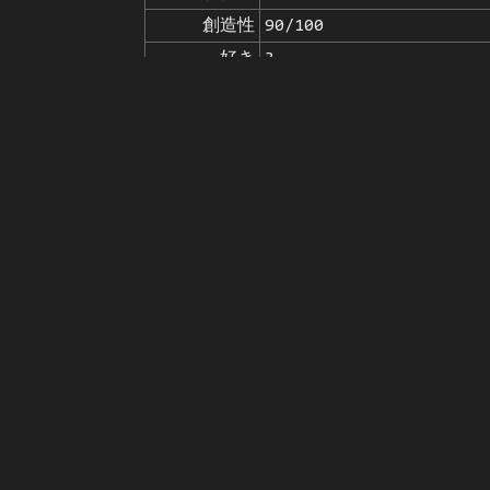
創造性
90/100
好き
3
から
画像の出典をクリックして
モデル
Stable Diffusion
v1.5
微調整
LoRA
Giorno Giovanna 「LoRa」
V
プロンプト
photo of grno, 1boy, sunny, clou
(loli), young, teen, child, lowres
ネガティブ

quality, jpeg artifacts, signatur
プロンプト
(monochrome)
seed
パラメータ
steps
sampler
CFG scale
clip skip
7