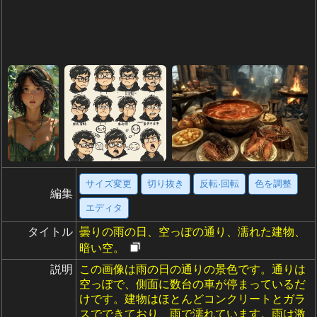
サイズ変更
切り抜き
反転·回転
色を調整
編集
エディタ
タイトル
曇りの雨の日、空っぽの通り、濡れた建物、
暗い空。
説明
この画像は雨の日の通りの景色です。通りは
空っぽで、側面に数台の車が停まっているだ
けです。建物はほとんどコンクリートとガラ
スでできており、雨で濡れています。雨は激