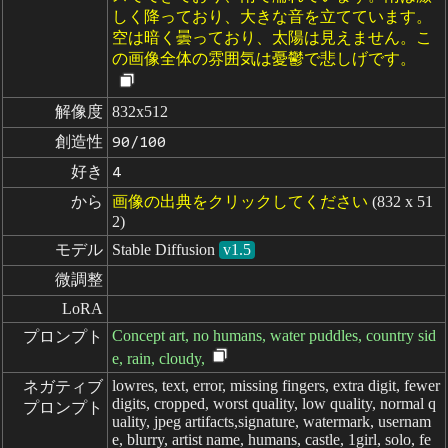
しく降っており、大きな音を立てています。
空は暗く曇っており、太陽は見えません。こ
の画像全体の雰囲気は憂鬱で悲しげです。
解像度
832x512
創造性
90/100
好き
4
から
画像の出典をクリックしてください
(832 x 51
2)
モデル
Stable Diffusion
v1.5
微調整
LoRA
Concept art, no humans, water puddles, country sid
プロンプト
e, rain, cloudy,
lowres, text, error, missing fingers, extra digit, fewer
ネガティブ

digits, cropped, worst quality, low quality, normal q
プロンプト
uality, jpeg artifacts,signature, watermark, usernam
e, blurry, artist name, humans, castle, 1girl, solo, fe