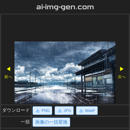
ai-img-gen.com
◀
▶
前へ
次へ
ダウンロード
PNG
JPG
WebP
一括
画像の一括変換