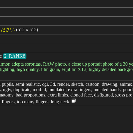
ください
(512 x 512)
e
2_RANK8
or, adepta sororitas, RAW photo, a close up portrait photo of a 30 ye
oft lighting, high quality, film grain, Fujifilm XT3, highly detailed 
pils, semi-realistic, cgi, 3d, render, sketch, cartoon, drawing, anime:1
cts, ugly, duplicate, morbid, mutilated, extra fingers, mutated hands, po
natomy, bad proportions, extra limbs, cloned face, disfigured, gross pr
ed fingers, too many fingers, long neck