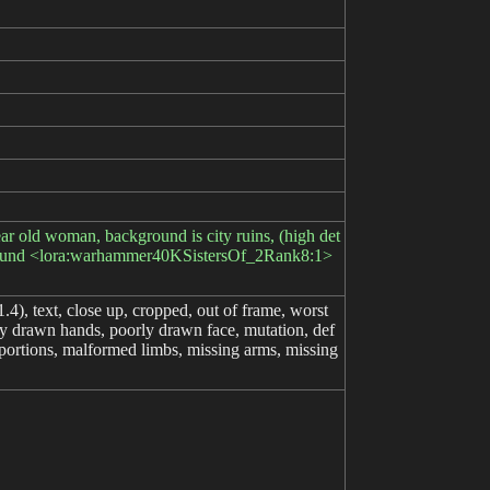
ar old woman, background is city ruins, (high det
background <lora:warhammer40KSistersOf_2Rank8:1>
.4), text, close up, cropped, out of frame, worst
orly drawn hands, poorly drawn face, mutation, def
oportions, malformed limbs, missing arms, missing