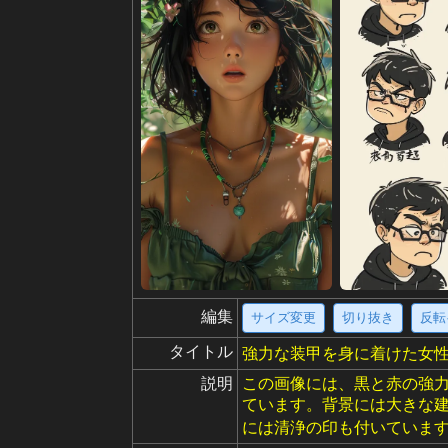
編集
サイズ変更
切り抜き
反転
タイトル
強力な装甲を身に着けた女
説明
この画像には、黒と赤の強
ています。背景には大きな
には清浄の印も付いていま