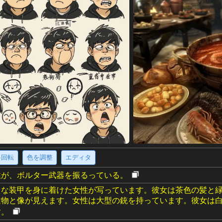
·回転
色を調整
エディタ
性が、ボルター武器を振るっている。
力な装甲を身に着けた女性が写っています。彼女は茶色の髪と
建物と像が見えます。女性は大型の銃を持っています。彼女は
す。