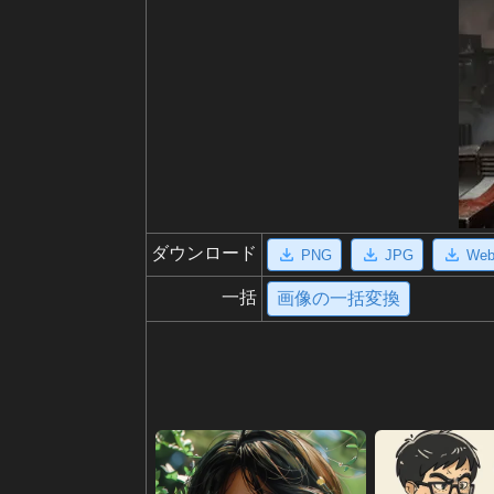
ダウンロード
PNG
JPG
We
一括
画像の一括変換