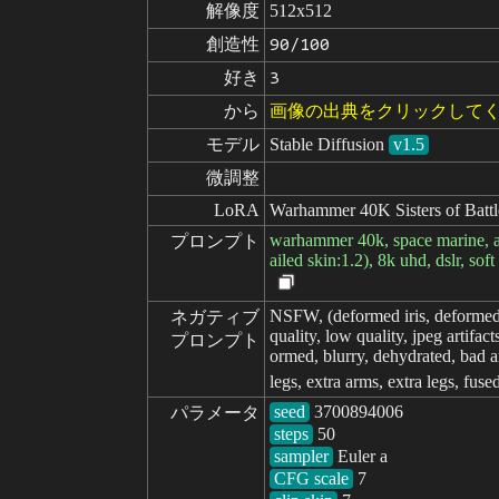
解像度
512x512
創造性
90/100
好き
3
から
画像の出典をクリックして
モデル
Stable Diffusion
v1.5
微調整
LoRA
Warhammer 40K Sisters of Battl
warhammer 40k, space marine, arm
プロンプト
ailed skin:1.2), 8k uhd, dslr, s
NSFW, (deformed iris, deformed pu
ネガティブ

quality, low quality, jpeg artifa
プロンプト
ormed, blurry, dehydrated, bad a
legs, extra arms, extra legs, fus
seed
パラメータ
steps
sampler
CFG scale