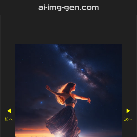
ai-img-gen.com
◀
▶
前へ
次へ