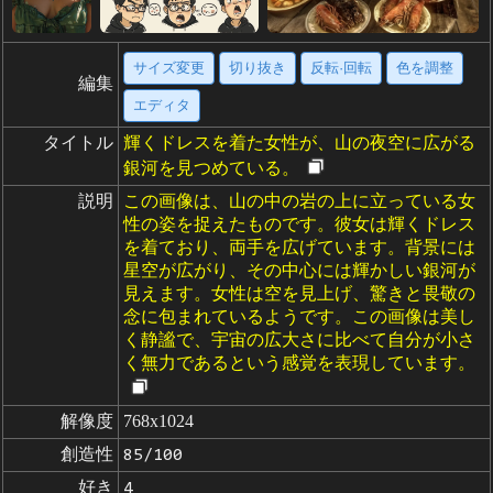
サイズ変更
切り抜き
反転·回転
色を調整
編集
エディタ
タイトル
輝くドレスを着た女性が、山の夜空に広がる
銀河を見つめている。
説明
この画像は、山の中の岩の上に立っている女
性の姿を捉えたものです。彼女は輝くドレス
を着ており、両手を広げています。背景には
星空が広がり、その中心には輝かしい銀河が
見えます。女性は空を見上げ、驚きと畏敬の
念に包まれているようです。この画像は美し
く静謐で、宇宙の広大さに比べて自分が小さ
く無力であるという感覚を表現しています。
解像度
768x1024
創造性
85/100
好き
4