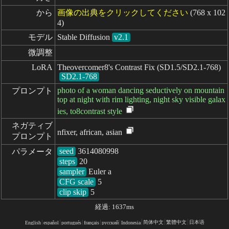
から
画像の出典をクリックしてください
(768 x 102
4)
モデル
Stable Diffusion
v2.1
微調整
LoRA
Theovercomer8's Contrast Fix (SD1.5/SD2.1-768)
SD2.1-768
photo of a woman dancing seductively on mountain
プロンプト
top at night with rim lighting, night sky visible galax
ies, to8contrast style
ネガティブ

nfixer, african, asian
プロンプト
seed
パラメータ
steps
sampler
CFG scale
clip skip
5
経過: 1637ms
简体中文
繁體中文
日本语
English
español
portugués
français
русский
Indonesia