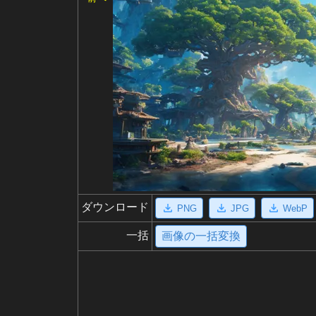
ダウンロード
PNG
JPG
WebP
一括
画像の一括変換