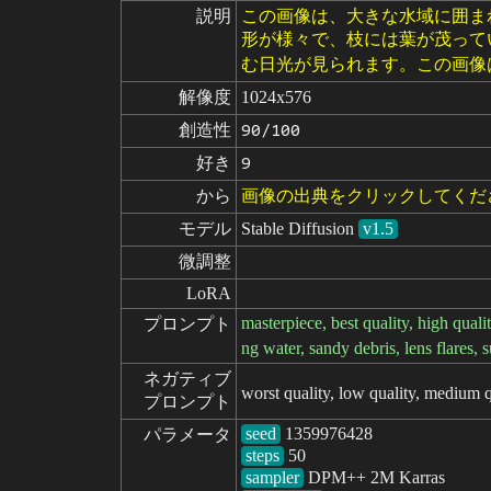
説明
この画像は、大きな水域に囲ま
形が様々で、枝には葉が茂って
む日光が見られます。この画像
解像度
1024x576
創造性
90/100
好き
9
から
画像の出典をクリックしてくだ
モデル
Stable Diffusion
v1.5
微調整
LoRA
masterpiece, best quality, high qualit
プロンプト
ng water, sandy debris, lens flares,
ネガティブ

worst quality, low quality, medium q
プロンプト
seed
パラメータ
steps
sampler