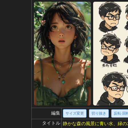
編集
サイズ変更
切り抜き
反転·回
タイトル
静かな森の風景に青い水、緑の