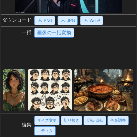
ダウンロード
PNG
JPG
WebP
一括
画像の一括変換
サイズ変更
切り抜き
反転·回転
色を調整
編集
エディタ