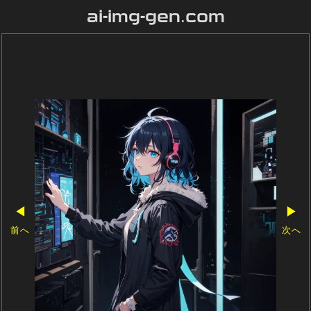
ai-img-gen.com
◀
▶
前へ
次へ