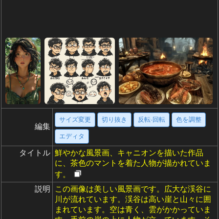
サイズ変更
切り抜き
反転·回転
色を調整
編集
エディタ
タイトル
鮮やかな風景画、キャニオンを描いた作品
に、茶色のマントを着た人物が描かれていま
す。
説明
この画像は美しい風景画です。広大な渓谷に
川が流れています。渓谷は高い崖と山々に囲
まれています。空は青く、雲がかかっていま