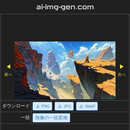
ai-img-gen.com
◀
▶
前へ
次へ
ダウンロード
PNG
JPG
WebP
一括
画像の一括変換