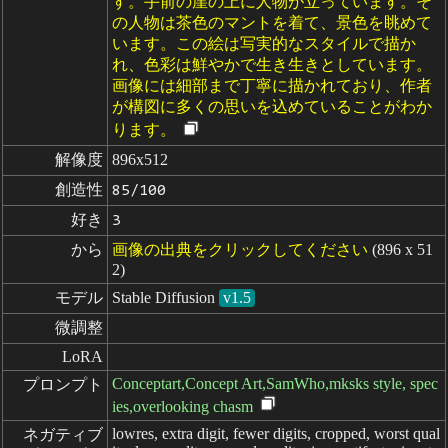
す。手前の崖の上に人物が立っています。そ
の人物は茶色のマントを着て、景色を眺めて
います。この絵は写実的なスタイルで描か
れ、色彩は鮮やかで生き生きとしています。
画像には細部まで丁寧に描かれており、作者
が構図に多くの思いを込めていることがわか
ります。
解像度
896x512
創造性
85/100
好き
3
から
画像の出典をクリックしてください
(896 x 51
2)
モデル
Stable Diffusion
v1.5
微調整
LoRA
Conceptart,Concept Art,SamWho,mksks style, spec
プロンプト
ies,overlooking chasm
lowres, extra digit, fewer digits, cropped, worst qual
ネガティブ
