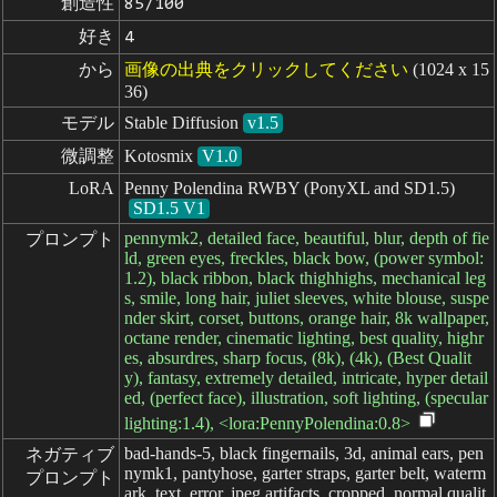
創造性
85/100
好き
4
から
画像の出典をクリックしてください
(1024 x 15
36)
モデル
Stable Diffusion
v1.5
微調整
Kotosmix
V1.0
LoRA
Penny Polendina RWBY (PonyXL and SD1.5)
SD1.5 V1
pennymk2, detailed face, beautiful, blur, depth of fie
プロンプト
ld, green eyes, freckles, black bow, (power symbol:
1.2), black ribbon, black thighhighs, mechanical leg
s, smile, long hair, juliet sleeves, white blouse, suspe
nder skirt, corset, buttons, orange hair, 8k wallpaper,
octane render, cinematic lighting, best quality, highr
es, absurdres, sharp focus, (8k), (4k), (Best Qualit
y), fantasy, extremely detailed, intricate, hyper detail
ed, (perfect face), illustration, soft lighting, (specular
lighting:1.4), <lora:PennyPolendina:0.8>
bad-hands-5, black fingernails, 3d, animal ears, pen
ネガティブ

nymk1, pantyhose, garter straps, garter belt, waterm
プロンプト
ark, text, error, jpeg artifacts, cropped, normal qualit