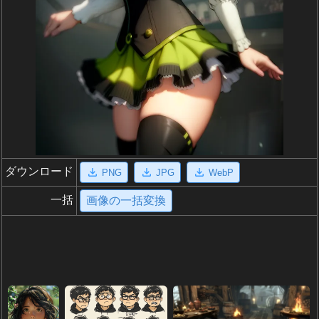
ダウンロード
PNG
JPG
WebP
一括
画像の一括変換