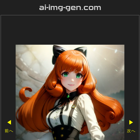
ai-img-gen.com
◀
▶
前へ
次へ