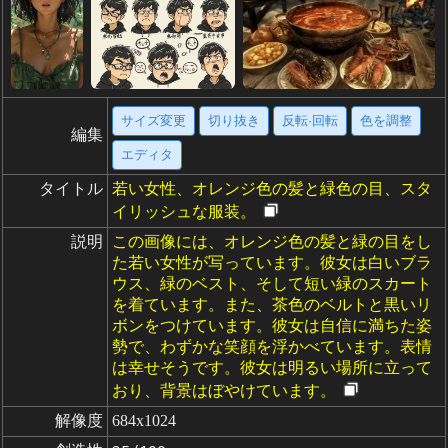
サイズ変更
切り抜き
反転·回転
色を調整
編集
エディタ
タイトル
若い女性、オレンジ色の髪と緑色の目、スタ
イリッシュな服装。
説明
この画像には、オレンジ色の髪と緑の目をし
た若い女性が写っています。彼女は白いブラ
ウス、緑のベスト、そして短い緑のスカート
を着ています。また、茶色のベルトと黒いリ
ボンをつけています。彼女は自信に満ちた姿
勢で、わずかな笑顔を浮かべています。表情
は幸せそうです。彼女は明るい場所に立って
おり、背景はぼやけています。
解像度
684x1024