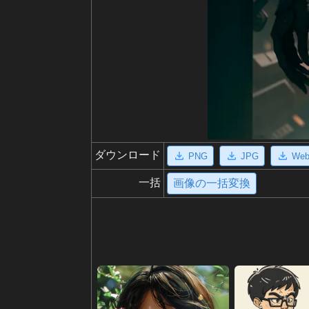
ダウンロード
PNG
JPG
We
一括
画像の一括変換