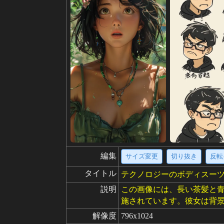
編集
サイズ変更
切り抜き
反転
タイトル
テクノロジーのボディスー
説明
この画像には、長い茶髪と
施されています。彼女は背
解像度
796x1024