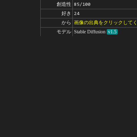
創造性
85/100
好き
24
から
画像の出典をクリックして
モデル
Stable Diffusion
v1.5
微調整
LoRA
Megan Fox | tribute to a bea
masterpiece, best quality,finely d
プロンプト
50mm, luxurious cyberpunk, hyperre
2), (brown|black eyes:1.4), detail
us, light smile, red parted lips,
traight hair), mechanical halo, 
at viewer, megan fox, <lora:m
easynegative, bad anatomy,illustr
ネガティブ

ad hands, normal quality, ((mono
プロンプト
ples, multiple eyebrows, vaginas 
logo,2 faces,
seed
パラメータ
steps
sampler