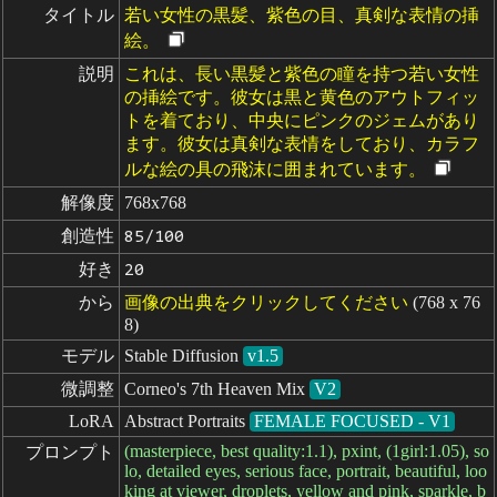
タイトル
若い女性の黒髪、紫色の目、真剣な表情の挿
絵。
説明
これは、長い黒髪と紫色の瞳を持つ若い女性
の挿絵です。彼女は黒と黄色のアウトフィッ
トを着ており、中央にピンクのジェムがあり
ます。彼女は真剣な表情をしており、カラフ
ルな絵の具の飛沫に囲まれています。
解像度
768x768
創造性
85/100
好き
20
から
画像の出典をクリックしてください
(768 x 76
8)
モデル
Stable Diffusion
v1.5
微調整
Corneo's 7th Heaven Mix
V2
LoRA
Abstract Portraits
FEMALE FOCUSED - V1
(masterpiece, best quality:1.1), pxint, (1girl:1.05), so
プロンプト
lo, detailed eyes, serious face, portrait, beautiful, loo
king at viewer, droplets, yellow and pink, sparkle, b