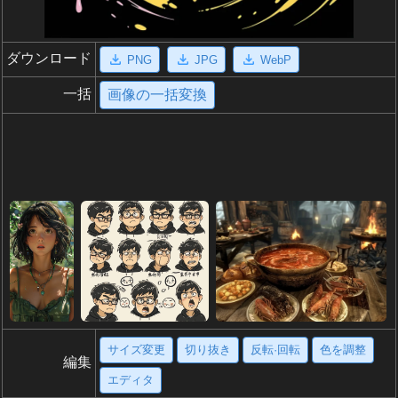
ダウンロード
PNG
JPG
WebP
一括
画像の一括変換
サイズ変更
切り抜き
反転·回転
色を調整
編集
エディタ