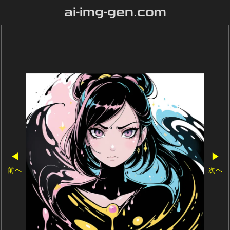
ai-img-gen.com
◀
▶
前へ
次へ