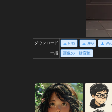
ダウンロード
PNG
JPG
We
一括
画像の一括変換