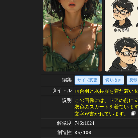
編集
サイズ変更
切り抜き
反転
タイトル
雨合羽と水兵服を着た若い
説明
この画像には、ドアの前に
灰色のスカートを着ていま
文字が書かれています。
解像度
746x1024
創造性
85/100