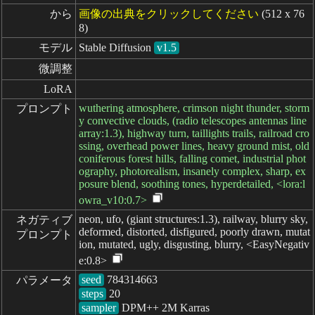
から
画像の出典をクリックしてください
(512 x 76
8)
モデル
Stable Diffusion
v1.5
微調整
LoRA
wuthering atmosphere, crimson night thunder, storm
プロンプト
y convective clouds, (radio telescopes antennas line
array:1.3), highway turn, taillights trails, railroad cro
ssing, overhead power lines, heavy ground mist, old
coniferous forest hills, falling comet, industrial phot
ography, photorealism, insanely complex, sharp, ex
posure blend, soothing tones, hyperdetailed, <lora:l
owra_v10:0.7>
neon, ufo, (giant structures:1.3), railway, blurry sky,
ネガティブ

deformed, distorted, disfigured, poorly drawn, mutat
プロンプト
ion, mutated, ugly, disgusting, blurry, <EasyNegativ
e:0.8>
seed
パラメータ
steps
sampler