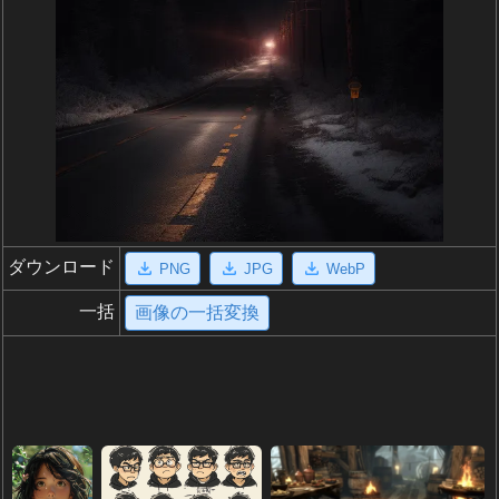
ダウンロード
PNG
JPG
WebP
一括
画像の一括変換