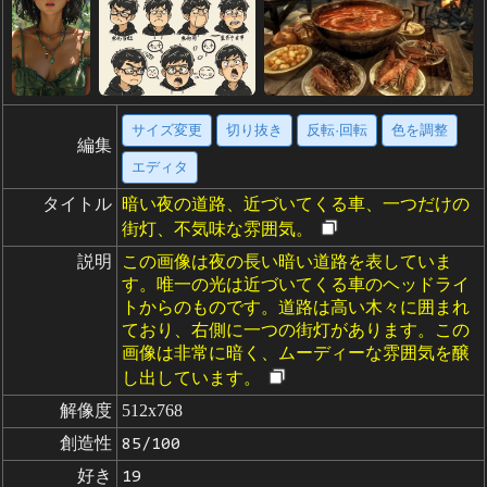
サイズ変更
切り抜き
反転·回転
色を調整
編集
エディタ
タイトル
暗い夜の道路、近づいてくる車、一つだけの
街灯、不気味な雰囲気。
説明
この画像は夜の長い暗い道路を表していま
す。唯一の光は近づいてくる車のヘッドライ
トからのものです。道路は高い木々に囲まれ
ており、右側に一つの街灯があります。この
画像は非常に暗く、ムーディーな雰囲気を醸
し出しています。
解像度
512x768
創造性
85/100
好き
19