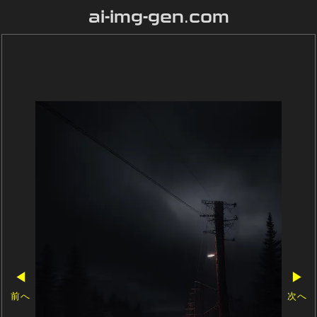
ai-img-gen.com
◀
▶
前へ
次へ