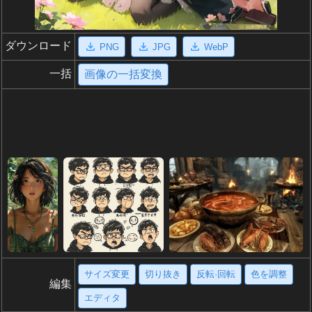
ダウンロード
PNG
JPG
WebP
一括
画像の一括変換
サイズ変更
切り抜き
反転·回転
色を調整
編集
エディタ