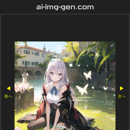
ai-img-gen.com
◀
▶
前へ
次へ