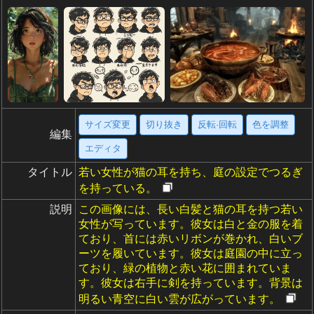
サイズ変更
切り抜き
反転·回転
色を調整
編集
エディタ
タイトル
若い女性が猫の耳を持ち、庭の設定でつるぎ
を持っている。
説明
この画像には、長い白髪と猫の耳を持つ若い
女性が写っています。彼女は白と金の服を着
ており、首には赤いリボンが巻かれ、白いブ
ーツを履いています。彼女は庭園の中に立っ
ており、緑の植物と赤い花に囲まれていま
す。彼女は右手に剣を持っています。背景は
明るい青空に白い雲が広がっています。