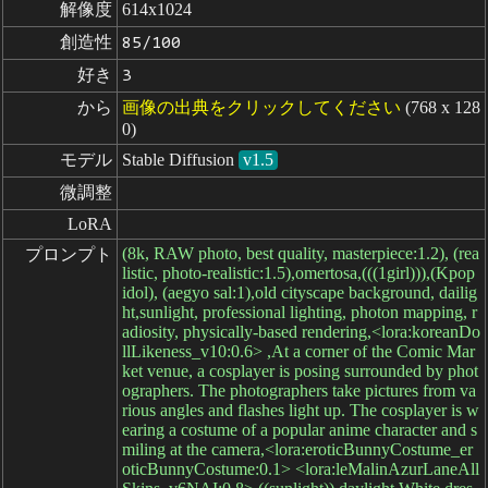
解像度
614x1024
創造性
85/100
好き
3
から
画像の出典をクリックしてください
(768 x 128
0)
モデル
Stable Diffusion
v1.5
微調整
LoRA
(8k, RAW photo, best quality, masterpiece:1.2), (rea
プロンプト
listic, photo-realistic:1.5),omertosa,(((1girl))),(Kpop
idol), (aegyo sal:1),old cityscape background, dailig
ht,sunlight, professional lighting, photon mapping, r
adiosity, physically-based rendering,<lora:koreanDo
llLikeness_v10:0.6> ,At a corner of the Comic Mar
ket venue, a cosplayer is posing surrounded by phot
ographers. The photographers take pictures from va
rious angles and flashes light up. The cosplayer is w
earing a costume of a popular anime character and s
miling at the camera,<lora:eroticBunnyCostume_er
oticBunnyCostume:0.1> <lora:leMalinAzurLaneAll