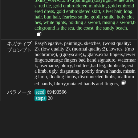
Skins_v6NAI:0.8>,((sunlight)),daylight,White dres
s, red tie, gold embroidered miniskirt, gold embroid
ered dress, gold embroidered skirt, silver hair, long
hair, bun hair, fearless smile, goblin smile, holy clot
hes, white tights, holding a sword, raising a sword,b
ackground is the sea, the coast, the sandy beach,
EasyNegative, paintings, sketches, (worst quality:
ネガティブ

2), (low quality:2), (normal quality:2), lowres, ((mo
プロンプト
nochrome)), ((grayscale)),, glans,extra fingers,fewer
fingers,strange fingers,bad hand,signature, watermar
k, username, blurry, bad feet,bad leg, duplicate, extr
a limb, ugly, disgusting, poorly drawn hands, missin
g limb, floating limbs, disconnected limbs, malform
ed hands, blurry,mutated hands and fingers,
seed
パラメータ
steps
sampler
CFG scale
clip skip
6
経過: 1107ms
简体中文
繁體中文
日本语
English
español
portugués
français
русский
Indonesia