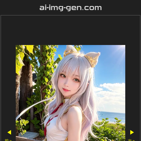
ai-img-gen.com
◀
▶
前へ
次へ