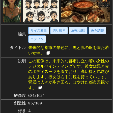
サイズ変更
切り抜き
反転·回転
色を調整
編集
エディタ
タイトル
未来的な都市の景色に、黒と赤の服を着た若
い女性。
説明
この画像は、未来的な都市に立つ若い女性の
デジタルペインティングです。彼女は黒と赤
のボディスーツを着ており、高い襟と馬尾が
あります。彼女は右手に銃を持っています。
背景は人々が歩き回る、ぼやけた都市景観で
す。
解像度
684x1024
創造性
85/100
好き
4