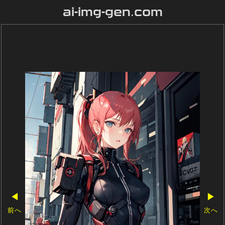
ai-img-gen.com
◀
▶
前へ
次へ