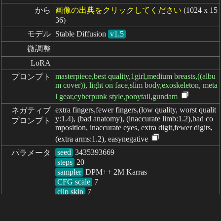
から
画像の出典をクリックしてください
(1024 x 15
36)
モデル
Stable Diffusion
v1.5
微調整
LoRA
masterpiece,best quality,1girl,medium breasts,((albu
プロンプト
m cover)), light on face,slim body,exoskeleton, meta
l gear,cyberpunk style,ponytail,gundam
extra fingers,fewer fingers,(low quality, worst qualit
ネガティブ

y:1.4), (bad anatomy), (inaccurate limb:1.2),bad co
プロンプト
mposition, inaccurate eyes, extra digit,fewer digits,
(extra arms:1.2), easynegative
seed
パラメータ
steps
sampler
CFG scale
clip skip
7
経過: 1134ms
简体中文
繁體中文
日本语