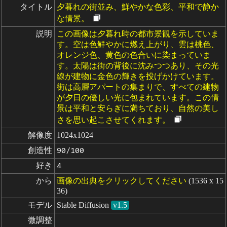
タイトル
夕暮れの街並み、鮮やかな色彩、平和で静か
な情景。
説明
この画像は夕暮れ時の都市景観を示していま
す。空は色鮮やかに燃え上がり、雲は桃色、
オレンジ色、黄色の色合いに染まっていま
す。太陽は街の背後に沈みつつあり、その光
線が建物に金色の輝きを投げかけています。
街は高層アパートの集まりで、すべての建物
が夕日の優しい光に包まれています。この情
景は平和と安らぎに満ちており、自然の美し
さを思い起こさせてくれます。
解像度
1024x1024
創造性
90/100
好き
4
から
画像の出典をクリックしてください
(1536 x 15
36)
モデル
Stable Diffusion
v1.5
微調整