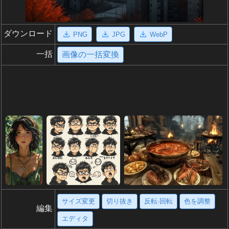
ダウンロード
PNG
JPG
WebP
一括
画像の一括変換
サイズ変更
切り抜き
反転·回転
色を調整
編集
エディタ