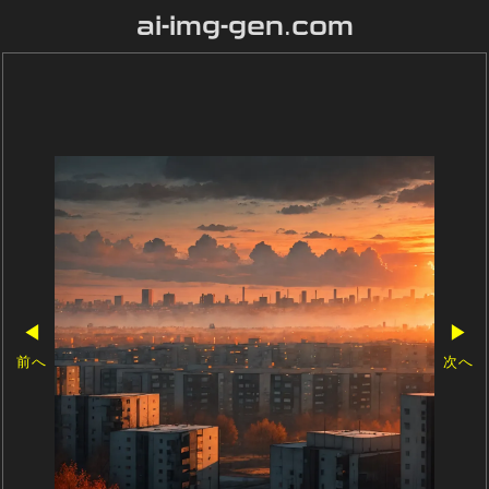
ai-img-gen.com
◀
▶
前へ
次へ