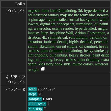
LoRA
majestic fenix bird Oil painting. 3d, hyperdetailed a
プロンプト
nd intricated fantasy majestic fire fenix bird, hoarfro
st plumage, hyperdetailed surreal background with f
lowers, digital art, concept art, surrealistic, oil painti
ng, watercolor, octane render, hyperdetailed, magic,
fantasy, fairy. Josephine Wall, Adrian Chesterman, a
rtstation, 4k, symmetrical, soft lighting, trending on
artstation, intricate details, highly detailed, pencil dr
awing, sketching, unreal engine, oil painting, heavy
strokes, paint dripping, oil painting, heavy strokes, p
aint dripping, oil painting, heavy strokes, paint dripp
ing, oil painting, heavy strokes, paint dripping, extra
depth, kids story book style, muted colors, watercol
or style
ネガティブ

プロンプト
seed
パラメータ
steps
sampler
CFG scale
clip skip
7