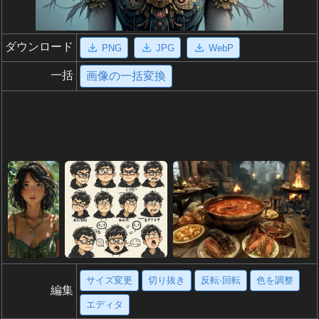
ダウンロード
PNG
JPG
WebP
一括
画像の一括変換
サイズ変更
切り抜き
反転·回転
色を調整
編集
エディタ