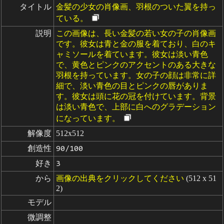
タイトル
金髪の少女の肖像画、羽根のついた翼を持っ
ている。
説明
この画像は、長い金髪の若い女の子の肖像画
です。彼女は青と金の服を着ており、白のキ
ャミソールを着ています。彼女は淡い青色
で、黄色とピンクのアクセントのある大きな
羽根を持っています。女の子の顔は非常に詳
細で、淡い青色の目とピンクの唇がありま
す。彼女は頭に花の冠を付けています。背景
は淡い青色で、上部に白へのグラデーション
になっています。
解像度
512x512
創造性
90/100
好き
3
から
画像の出典をクリックしてください
(512 x 51
2)
モデル
微調整