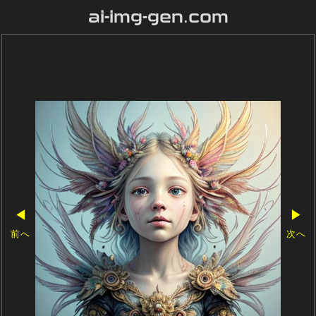
ai-img-gen.com
◀
▶
前へ
次へ