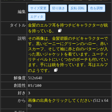
サイズ変更
切り抜き
反転·回転
色を調整
編集
エディタ
タイトル
金髪のエルフ耳を持つチビキャラクターが銃
を持っている。
説明
その画像は、金髪碧眼のチビキャラクターで
す。黒いビーニーにグリーンのハロー、赤い
スカーフ、そして袖に赤と白のパターンが入
った黒いジャケットを着ています。ユーティ
リティベルトにいくつかのポーチも付いてい
ます。手には銃を持っています。耳はエルフ
のようです。
解像度
512x640
創造性
85/100
好き
3
から
画像の出典をクリックしてください
(512 x 64
0)