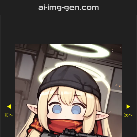
ai-img-gen.com
◀
▶
前へ
次へ