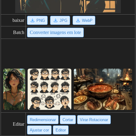
baixar
PNG
JPG
WebP
Batch
Converter imagens em lote
Redimensionar
Cortar
Virar·Rotacionar
Editar
Ajustar cor
Editor