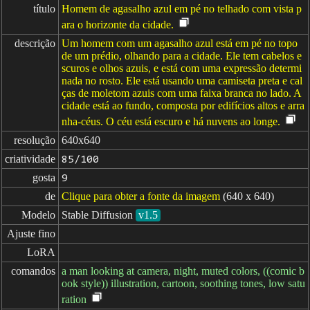
título
Homem de agasalho azul em pé no telhado com vista p
ara o horizonte da cidade.
descrição
Um homem com um agasalho azul está em pé no topo
de um prédio, olhando para a cidade. Ele tem cabelos e
scuros e olhos azuis, e está com uma expressão determi
nada no rosto. Ele está usando uma camiseta preta e cal
ças de moletom azuis com uma faixa branca no lado. A
cidade está ao fundo, composta por edifícios altos e arra
nha-céus. O céu está escuro e há nuvens ao longe.
resolução
640x640
criatividade
85/100
gosta
9
de
Clique para obter a fonte da imagem
(640 x 640)
Modelo
Stable Diffusion
v1.5
Ajuste fino
LoRA
comandos
a man looking at camera, night, muted colors, ((comic b
ook style)) illustration, cartoon, soothing tones, low satu
ration