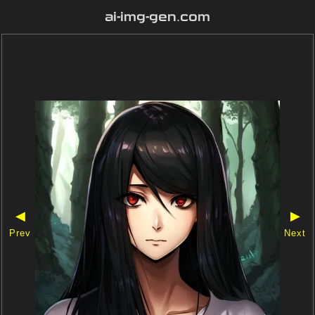
ai-img-gen.com
◀
▶
Prev
Next