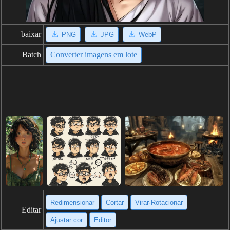
baixar
PNG
JPG
WebP
Batch
Converter imagens em lote
Redimensionar
Cortar
Virar·Rotacionar
Editar
Ajustar cor
Editor