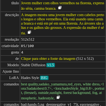
título
Jovem mulher com olhos vermelhos na floresta, express
ão séria, camisa branca.
descrição
A imagem mostra uma jovem mulher com cabelos preto
s longos e olhos vermelhos. Ela está usando uma camis
a branca e está em pé em uma floresta. As árvores são a
ltas e os galhos são grossos. A expressão da mulher é sé
ria.
resolução
512x512
criatividade
85/100
gosta
4
de
Clique para obter a fonte da imagem
(512 x 512)
Modelo
Stable Diffusion
v1.5
Ajuste fino
LoRA
Hades Style
BIG
comandos
best quality,sadako_yamamura,red_eyes, white dress,<l
ora:Sadakobest:0.7>, <lora:hadesStyle_big:0.8>, portrai
t, (fresnel), outside,sunlight, forest background, fog, at
mospheric, hadesstyle,
comandos

bad-hands-5,ng_deepnegative_v1_75t, easynegative ,