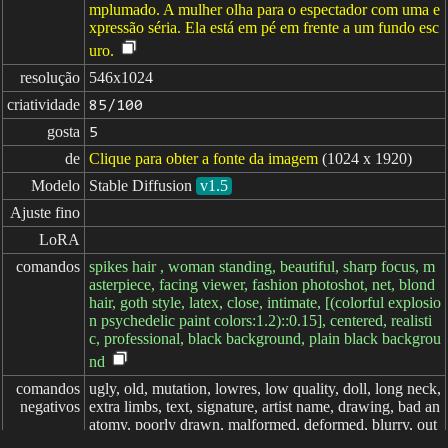
mplumado. A mulher olha para o espectador com uma e
xpressão séria. Ela está em pé em frente a um fundo esc
uro.
resolução
546x1024
criatividade
85/100
gosta
5
de
Clique para obter a fonte da imagem
(1024 x 1920)
Modelo
Stable Diffusion
v1.5
Ajuste fino
LoRA
comandos
spikes hair , woman standing, beautiful, sharp focus, m
asterpiece, facing viewer, fashion photoshot, net, blond
hair, goth style, latex, close, intimate, [(colorful explosio
n psychedelic paint colors:1.2)::0.15], centered, realisti
c, professional, black background, plain black backgrou
nd
comandos

ugly, old, mutation, lowres, low quality, doll, long neck,
negativos
extra limbs, text, signature, artist name, drawing, bad an
atomy, poorly drawn, malformed, deformed, blurry, out
of focus,