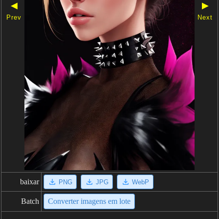
◀
▶
Prev
Next
baixar
PNG
JPG
WebP
Batch
Converter imagens em lote