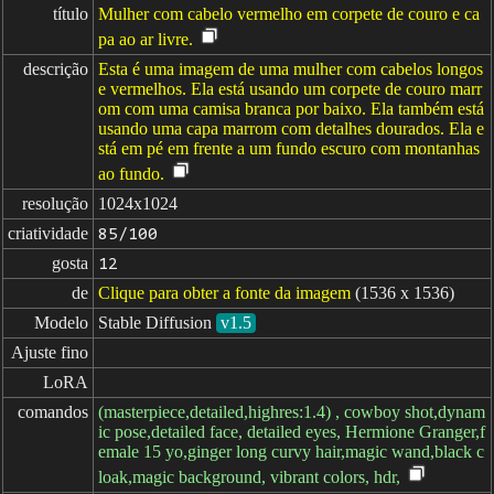
título
Mulher com cabelo vermelho em corpete de couro e ca
pa ao ar livre.
descrição
Esta é uma imagem de uma mulher com cabelos longos
e vermelhos. Ela está usando um corpete de couro marr
om com uma camisa branca por baixo. Ela também está
usando uma capa marrom com detalhes dourados. Ela e
stá em pé em frente a um fundo escuro com montanhas
ao fundo.
resolução
1024x1024
criatividade
85/100
gosta
12
de
Clique para obter a fonte da imagem
(1536 x 1536)
Modelo
Stable Diffusion
v1.5
Ajuste fino
LoRA
comandos
(masterpiece,detailed,highres:1.4) , cowboy shot,dynam
ic pose,detailed face, detailed eyes, Hermione Granger,f
emale 15 yo,ginger long curvy hair,magic wand,black c
loak,magic background, vibrant colors, hdr,