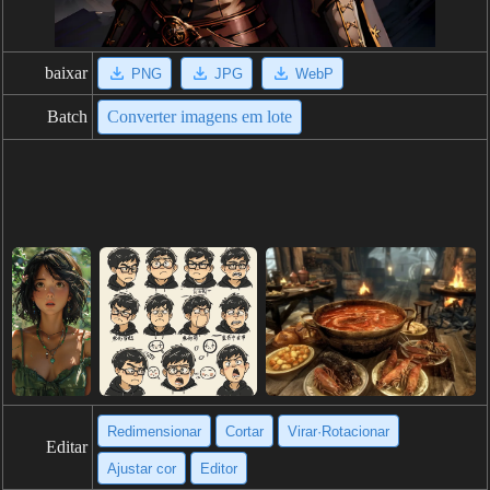
baixar
PNG
JPG
WebP
Batch
Converter imagens em lote
Redimensionar
Cortar
Virar·Rotacionar
Editar
Ajustar cor
Editor