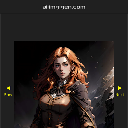
ai-img-gen.com
◀
▶
Prev
Next