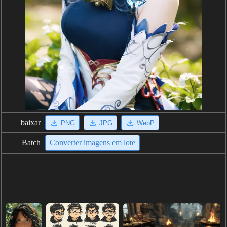
baixar
PNG
JPG
WebP
Batch
Converter imagens em lote