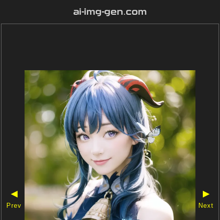
ai-img-gen.com
◀
▶
Prev
Next