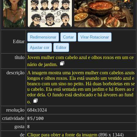
Redimensionar
Cortar
Virar·Rotacionar
Editar
Ajustar cor
Editor
título
Jovem mulher com cabelo azul e olhos roxos em um ce
nário de jardim.
descrição
A imagem mostra uma jovem mulher com cabelos azuis
longos e olhos roxos. Ela está usando um vestido azul e
branco com um sino no peito. Há duas borboletas em se
u cabelo. Ela está sentada em um jardim e há flores ao r
edor dela. O fundo está desfocado e há árvores ao fund
o.
resolução
684x1024
criatividade
85/100
gosta
8
de
Clique para obter a fonte da imagem
(896 x 1344)