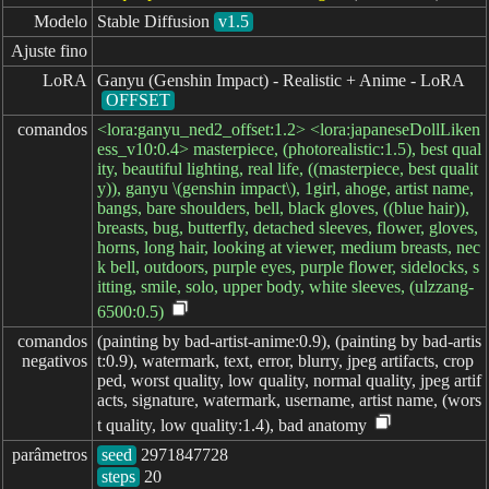
Modelo
Stable Diffusion
v1.5
Ajuste fino
LoRA
Ganyu (Genshin Impact) - Realistic + Anime - LoRA
OFFSET
comandos
<lora:ganyu_ned2_offset:1.2> <lora:japaneseDollLiken
ess_v10:0.4> masterpiece, (photorealistic:1.5), best qual
ity, beautiful lighting, real life, ((masterpiece, best qualit
y)), ganyu \(genshin impact\), 1girl, ahoge, artist name,
bangs, bare shoulders, bell, black gloves, ((blue hair)),
breasts, bug, butterfly, detached sleeves, flower, gloves,
horns, long hair, looking at viewer, medium breasts, nec
k bell, outdoors, purple eyes, purple flower, sidelocks, s
itting, smile, solo, upper body, white sleeves, (ulzzang-
6500:0.5)
comandos

(painting by bad-artist-anime:0.9), (painting by bad-artis
negativos
t:0.9), watermark, text, error, blurry, jpeg artifacts, crop
ped, worst quality, low quality, normal quality, jpeg artif
acts, signature, watermark, username, artist name, (wors
t quality, low quality:1.4), bad anatomy
parâmetros
seed
steps