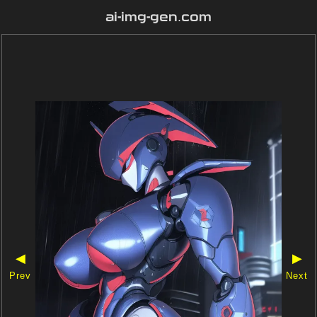
ai-img-gen.com
◀
▶
Prev
Next