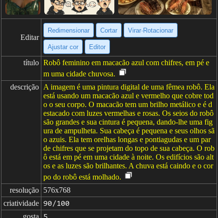
Redimensionar
Cortar
Virar·Rotacionar
Editar
Ajustar cor
Editor
título
Robô feminino em macacão azul com chifres, em pé e
m uma cidade chuvosa.
descrição
A imagem é uma pintura digital de uma fêmea robô. Ela
está usando um macacão azul e vermelho que cobre tod
o o seu corpo. O macacão tem um brilho metálico e é d
estacado com luzes vermelhas e rosas. Os seios do robô
são grandes e sua cintura é pequena, dando-lhe uma fig
ura de ampulheta. Sua cabeça é pequena e seus olhos sã
o azuis. Ela tem orelhas longas e pontiagudas e um par
de chifres que se projetam do topo de sua cabeça. O rob
ô está em pé em uma cidade à noite. Os edifícios são alt
os e as luzes são brilhantes. A chuva está caindo e o cor
po do robô está molhado.
resolução
576x768
criatividade
90/100
gosta
5