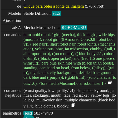
de
Clique para obter a fonte da imagem
(576 x 768)
Modelo
Stable Diffusion
v1.5
Ajuste fino
LoRA
Mecha-Musume Lora
ROBOMUSU
comandos
humanoid robot, 1girl, (mecha), thick thighs, wide hips,
(muscular), robot girl, (([Armored Core:0.8] robot bod
y)), ((red hair)), short robot hair, robot joints, (mechaniz
ation), voluptuous, bbw, fat midsection, chubby, ((tall, t
all proportions)), ((no mouth)), (( blue body:2.1, colore
d skin)), ((black open jacket)) and ((red:1.6 one-piece s
wimsuit)), bare blue skin hips with (black thigh boots),
standing, one hand on head, from below, ((alley)), ((rai
n)), night, solo, city background, detailed background,
dark blue and ((purple)), ((gold trim)), (solo character fo
cus:1.6), <lora:mechaMusumeLora_robomusu:1>
comandos

(worst quality, low quality:1.4), simple background, pa
negativos
nties, stockings, mouth, face, red jacket, yellow legs, go
ld legs, multi-color skin, multiple characters, (black bod
y:1.4), blue clothes, blocky,
parâmetros
seed