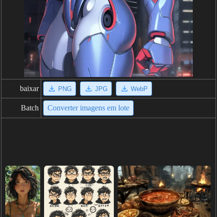
baixar
PNG
JPG
WebP
Batch
Converter imagens em lote