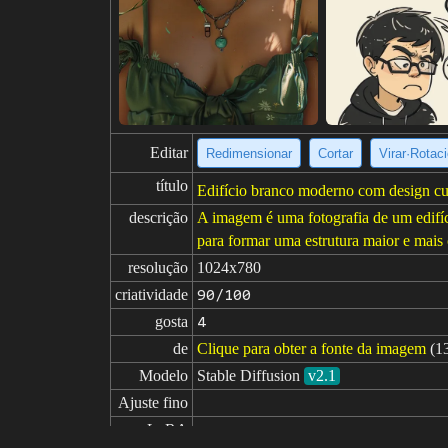
Editar
Redimensionar
Cortar
Virar·Rotac
título
Edifício branco moderno com design cu
descrição
A imagem é uma fotografia de um edifí
para formar uma estrutura maior e mais 
resolução
1024x780
criatividade
90/100
gosta
4
de
Clique para obter a fonte da imagem
(1
Modelo
Stable Diffusion
v2.1
Ajuste fino
LoRA