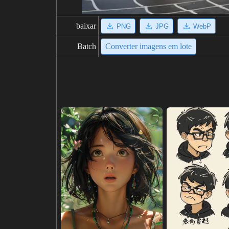
baixar
PNG
JPG
WebP
Batch
Converter imagens em lote