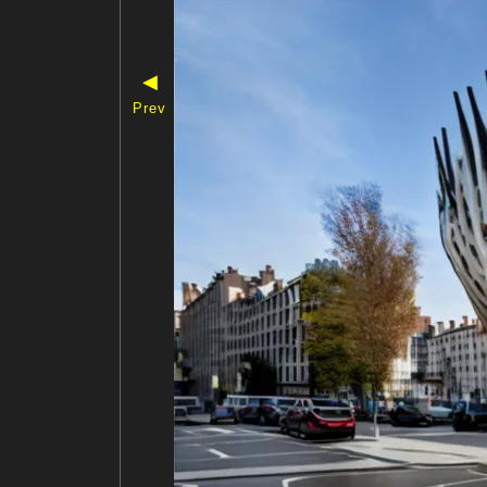
◀
Prev