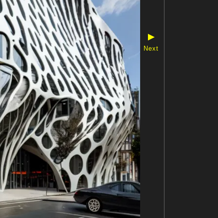
▶
Next