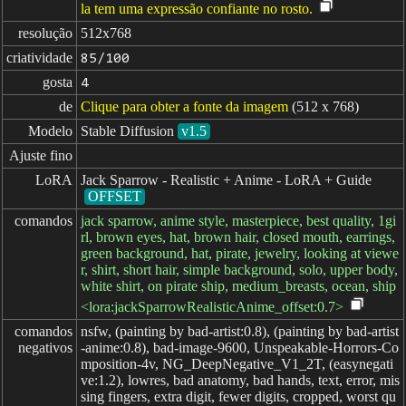
la tem uma expressão confiante no rosto.
resolução
512x768
criatividade
85/100
gosta
4
de
Clique para obter a fonte da imagem
(512 x 768)
Modelo
Stable Diffusion
v1.5
Ajuste fino
LoRA
Jack Sparrow - Realistic + Anime - LoRA + Guide
OFFSET
comandos
jack sparrow, anime style, masterpiece, best quality, 1gi
rl, brown eyes, hat, brown hair, closed mouth, earrings,
green background, hat, pirate, jewelry, looking at viewe
r, shirt, short hair, simple background, solo, upper body,
white shirt, on pirate ship, medium_breasts, ocean, ship
<lora:jackSparrowRealisticAnime_offset:0.7>
comandos

nsfw, (painting by bad-artist:0.8), (painting by bad-artist
negativos
-anime:0.8), bad-image-9600, Unspeakable-Horrors-Co
mposition-4v, NG_DeepNegative_V1_2T, (easynegati
ve:1.2), lowres, bad anatomy, bad hands, text, error, mis
sing fingers, extra digit, fewer digits, cropped, worst qu