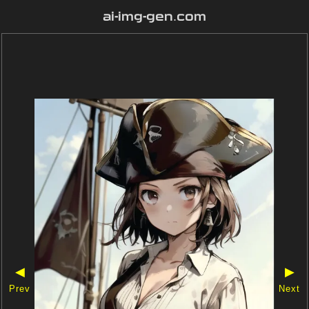
ai-img-gen.com
◀
▶
Prev
Next