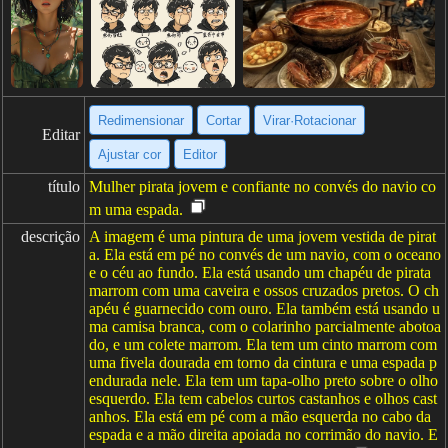
Redimensionar
Cortar
Virar·Rotacionar
Editar
Ajustar cor
Editor
título
Mulher pirata jovem e confiante no convés do navio co
m uma espada.
descrição
A imagem é uma pintura de uma jovem vestida de pirat
a. Ela está em pé no convés de um navio, com o oceano
e o céu ao fundo. Ela está usando um chapéu de pirata
marrom com uma caveira e ossos cruzados pretos. O ch
apéu é guarnecido com ouro. Ela também está usando u
ma camisa branca, com o colarinho parcialmente abotoa
do, e um colete marrom. Ela tem um cinto marrom com
uma fivela dourada em torno da cintura e uma espada p
endurada nele. Ela tem um tapa-olho preto sobre o olho
esquerdo. Ela tem cabelos curtos castanhos e olhos cast
anhos. Ela está em pé com a mão esquerda no cabo da
espada e a mão direita apoiada no corrimão do navio. E