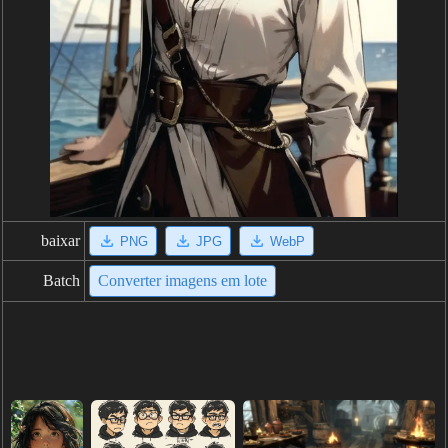
baixar
PNG
JPG
WebP
Batch
Converter imagens em lote