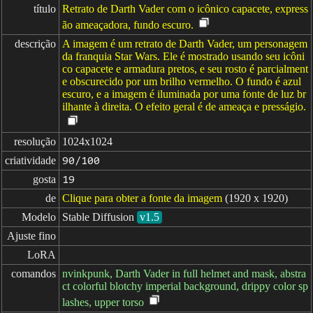
título
Retrato de Darth Vader com o icônico capacete, express
ão ameaçadora, fundo escuro.
descrição
A imagem é um retrato de Darth Vader, um personagem
da franquia Star Wars. Ele é mostrado usando seu icôni
co capacete e armadura pretos, e seu rosto é parcialment
e obscurecido por um brilho vermelho. O fundo é azul
escuro, e a imagem é iluminada por uma fonte de luz br
ilhante à direita. O efeito geral é de ameaça e presságio.
resolução
1024x1024
criatividade
90/100
gosta
19
de
Clique para obter a fonte da imagem
(1920 x 1920)
Modelo
Stable Diffusion
v1.5
Ajuste fino
LoRA
comandos
nvinkpunk, Darth Vader in full helmet and mask, abstra
ct colorful blotchy imperial background, drippy color sp
lashes, upper torso