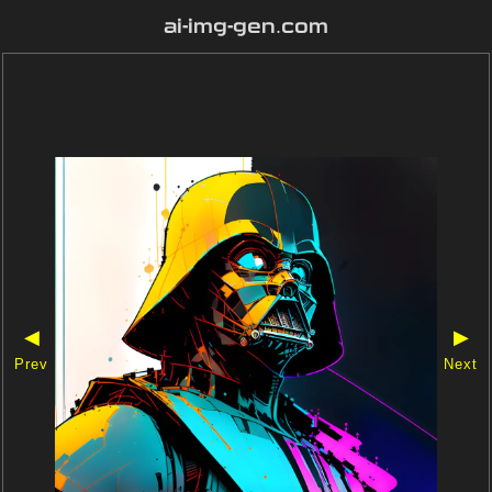
ai-img-gen.com
◀
▶
Prev
Next