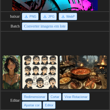
baixar
PNG
JPG
WebP
Batch
Converter imagens em lote
Redimensionar
Cortar
Virar·Rotacionar
Editar
Ajustar cor
Editor