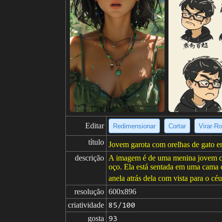
Editar
Redimensionar
Cortar
Virar·Ro
título
Jovem garota com orelhas de gato e
descrição
A imagem é de uma menina jovem com
oço. Ela está sentada em uma cama c
anela atrás dela com vista para o céu
resolução
600x896
criatividade
85/100
gosta
93