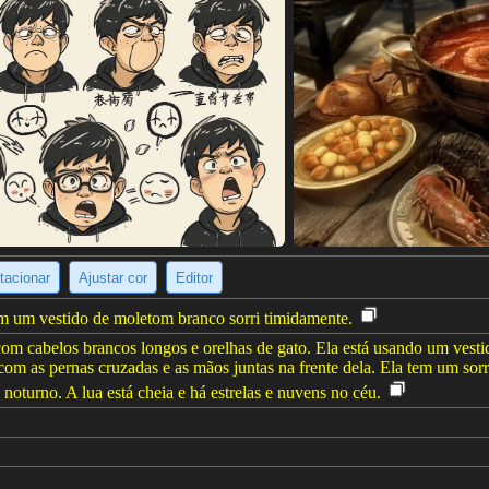
tacionar
Ajustar cor
Editor
m um vestido de moletom branco sorri timidamente.
 cabelos brancos longos e orelhas de gato. Ela está usando um vesti
om as pernas cruzadas e as mãos juntas na frente dela. Ela tem um sorr
 noturno. A lua está cheia e há estrelas e nuvens no céu.