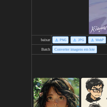
baixar
PNG
JPG
WebP
Batch
Converter imagens em lote