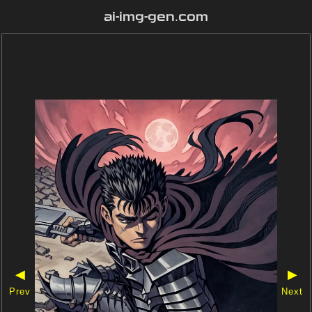
ai-img-gen.com
◀
▶
Prev
Next