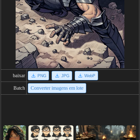
baixar
PNG
JPG
WebP
Batch
Converter imagens em lote