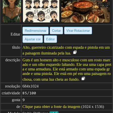
Redimensionar
Cortar
Virar·Rotacionar
Editar
Ajustar cor
Editor
título
Alto, guerreiro cicatrizado com espada e pistola em um
a paisagem iluminada pela lua.
descrição
Guts é um homem alto e musculoso com um rosto marc
ado e um olho esquerdo faltando. Ele usa uma capa pret
a e uma armadura. Ele está armado com uma espada gr
ande e uma pistola. Ele está em pé em uma paisagem ro
chosa, com uma lua cheia ao fundo.
resolução
684x1024
criatividade
85/100
gosta
9
de
Clique para obter a fonte da imagem
(1024 x 1536)