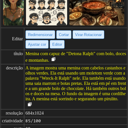
Redimensionar
Cortar
Virar·Rotacionar
Editar
Ajustar cor
Editor
título
Menina com capuz de "Detona Ralph" com bolo, doces
e montanhas.
descrição
A imagem mostra uma menina com cabelos castanhos e
olhos verdes. Ela está usando um moletom verde com a
palavra "Wreck-It Ralph" nele. Ela também está usando
uma saia marrom e botas pretas. Ela está em pé em frent
e a um grande bolo de chocolate. Há também outros bol
os e doces na mesa. O fundo da imagem é uma cordilhe
ira. A menina está sorrindo e segurando um pirulito.
resolução
684x1024
criatividade
85/100