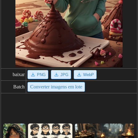
baixar
PNG
JPG
WebP
Batch
Converter imagens em lote