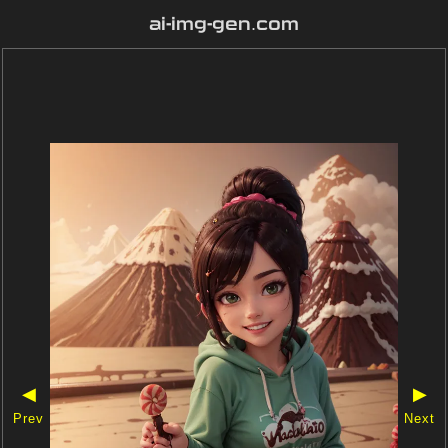
ai-img-gen.com
◀
▶
Prev
Next