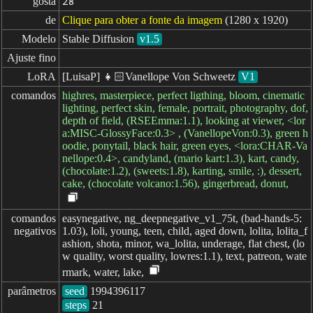
gosta
28
de
Clique para obter a fonte da imagem
(1280 x 1920)
Modelo
Stable Diffusion
v1.5
Ajuste fino
LoRA
[LuisaP] 👧🏻Vanellope Von Schweetz
V1
comandos
highres, masterpiece, perfect ligthing, bloom, cinematic
lighting, perfect skin, female, portrait, photography, dof,
depth of field, (RSEEmma:1.1), looking at viewer, <lor
a:MISC-GlossyFace:0.3> , (VanellopeVon:0.3), green h
oodie, ponytail, black hair, green eyes, <lora:CHAR-Va
nellope:0.4>, candyland, (mario kart:1.3), kart, candy,
(chocolate:1.2), (sweets:1.8), karting, smile, :), dessert,
cake, (chocolate volcano:1.56), gingerbread, donut,
comandos

easynegative, ng_deepnegative_v1_75t, (bad-hands-5:
negativos
1.03), loli, young, teen, child, aged down, lolita, lolita_f
ashion, shota, minor, wa_lolita, underage, flat chest, (lo
w quality, worst quality, lowres:1.1), text, patreon, wate
rmark, water, lake,
parâmetros
seed
steps