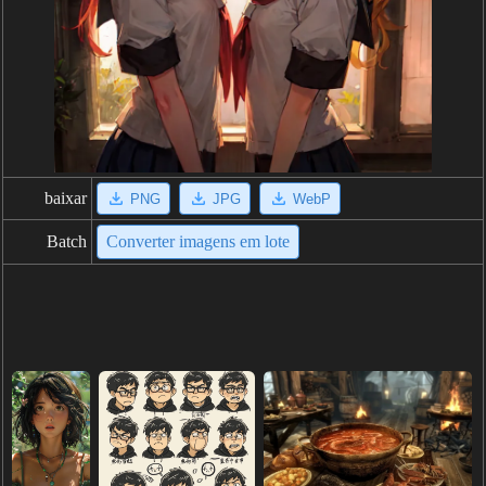
baixar
PNG
JPG
WebP
Batch
Converter imagens em lote