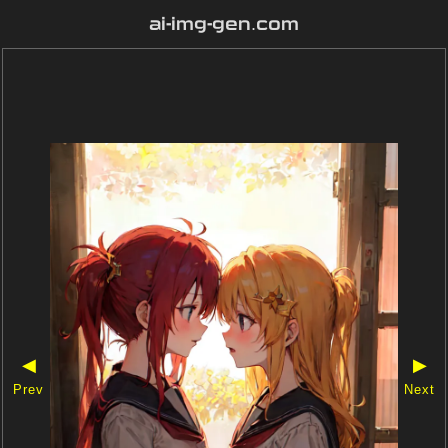
ai-img-gen.com
◀
▶
Prev
Next