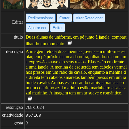
Redimensionar
Cortar
Virar·Rotacionar
Editar
Ajustar cor
Editor
título
Duas alunas de uniforme, em pé junto à janela, compart
ilhando um momento.
descrição
A imagem retrata duas meninas jovens em uniforme esc
olar, em pé próximas uma da outra, olhando-se com um
a expressão suave em seus rostos. Elas estão em frente
a uma janela. A menina da esquerda tem cabelos vermel
hos presos em um rabo de cavalo, enquanto a menina d
a direita tem cabelos amarelos também presos em um ra
bo de cavalo. Ambas estão usando camisas brancas co
m um colarinho azul marinho estilo marinheiro e saias a
zul marinho. A imagem tem um ar suave e romântico.
resolução
768x1024
criatividade
85/100
gosta
3