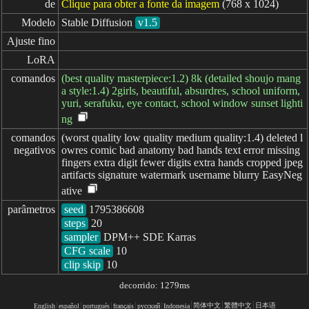
de
Clique para obter a fonte da imagem
(768 x 1024)
Modelo
Stable Diffusion
v1.5
Ajuste fino
LoRA
comandos
(best quality masterpiece:1.2) 8k (detailed shoujo mang
a style:1.4) 2girls, beautiful, absurdres, school uniform,
yuri, serafuku, eye contact, school window sunset lighti
ng
comandos

(worst quality low quality medium quality:1.4) deleted l
negativos
owres comic bad anatomy bad hands text error missing
fingers extra digit fewer digits extra hands cropped jpeg
artifacts signature watermark username blurry EasyNeg
ative
parâmetros
seed
steps
sampler
CFG scale
clip skip
10
decorrido: 1279ms
简体中文
繁體中文
日本语
English
español
portugués
français
русский
Indonesia