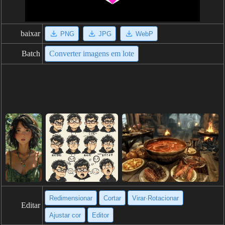
baixar
PNG
JPG
WebP
Batch
Converter imagens em lote
Redimensionar
Cortar
Virar·Rotacionar
Editar
Ajustar cor
Editor