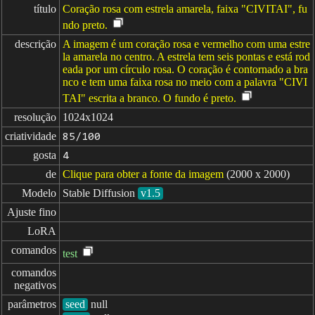
título
Coração rosa com estrela amarela, faixa "CIVITAI", fu
ndo preto.
descrição
A imagem é um coração rosa e vermelho com uma estre
la amarela no centro. A estrela tem seis pontas e está rod
eada por um círculo rosa. O coração é contornado a bra
nco e tem uma faixa rosa no meio com a palavra "CIVI
TAI" escrita a branco. O fundo é preto.
resolução
1024x1024
criatividade
85/100
gosta
4
de
Clique para obter a fonte da imagem
(2000 x 2000)
Modelo
Stable Diffusion
v1.5
Ajuste fino
LoRA
comandos
test
comandos

negativos
parâmetros
seed