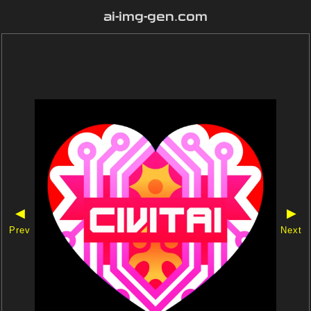
ai-img-gen.com
◀
▶
Prev
Next