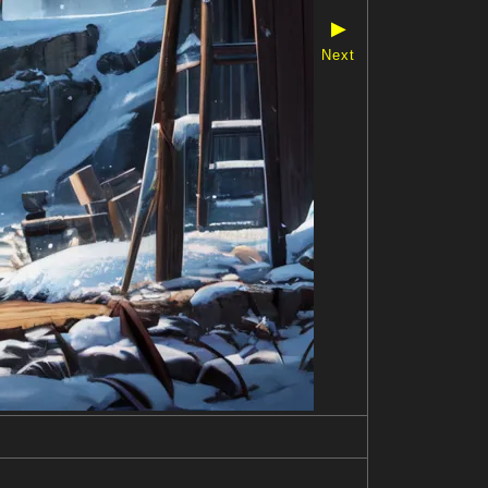
▶
Next