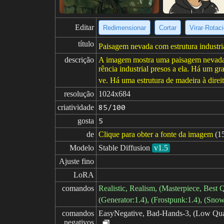
Editar
Redimensionar
Cortar
Virar·Rotac
título
Paisagem nevada com estrutura industria
descrição
A imagem mostra uma paisagem nevada co
rência industrial presos a ela. Há um gr
ve. Há uma estrutura de madeira à direit
resolução
1024x684
criatividade
85/100
gosta
5
de
Clique para obter a fonte da imagem
(1
Modelo
Stable Diffusion
v1.5
Ajuste fino
LoRA
comandos
Realistic, Realism, (Masterpiece, Best 
(Generator:1.4), (Frostpunk:1.4), (Snow
comandos

EasyNegative, Bad-Hands-3, (Low Quali
negativos