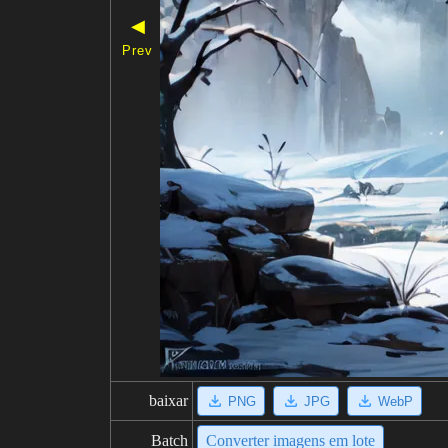
◀
Prev
baixar
PNG
JPG
WebP
Batch
Converter imagens em lote