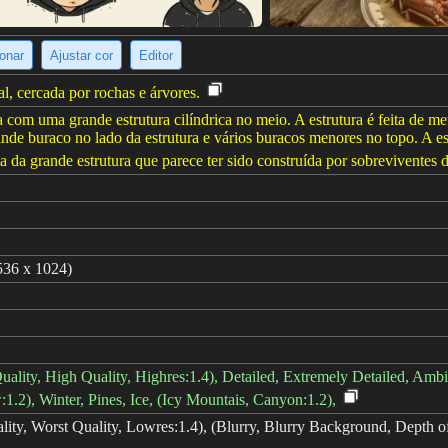
ionar
Ajustar cor
Editor
l, cercada por rochas e árvores.
m uma grande estrutura cilíndrica no meio. A estrutura é feita de met
ande buraco no lado da estrutura e vários buracos menores no topo. A es
a da grande estrutura que parece ter sido construída por sobreviventes 
536 x 1024)
Quality, High Quality, Highres:1.4), Detailed, Extremely Detailed, Ambie
:1.2), Winter, Pines, Ice, (Icy Mountais, Canyon:1.2),
ty, Worst Quality, Lowres:1.4), (Blurry, Blurry Background, Depth of