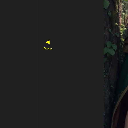
◀
Prev