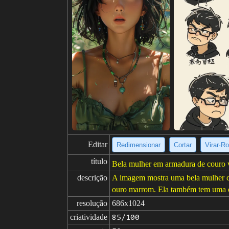
Editar
Redimensionar
Cortar
Virar·Ro
título
Bela mulher em armadura de couro v
descrição
A imagem mostra uma bela mulher com
ouro marrom. Ela também tem uma cap
resolução
686x1024
criatividade
85/100