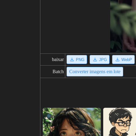
baixar
PNG
JPG
WebP
Batch
Converter imagens em lote