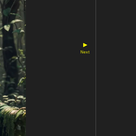
▶
Next