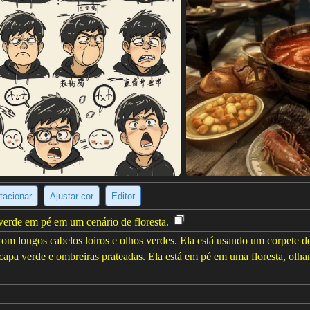
tacionar
Ajustar cor
Editor
erde em pé em um cenário de floresta.
 longos cabelos loiros e olhos verdes. Ela está usando um corpete de
a verde e ombreiras prateadas. Ela está em pé em uma floresta, olhan