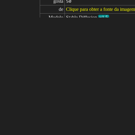
gosta
50
de
Clique para obter a fonte da imagem
Modelo
Stable Diffusion
v1.5
Ajuste fino
LoRA
comandos
3d render, cgi, symetrical, octane ren
(elven:0.6), portrait, looking up, so
medieval fantasy setting, high fantasy
athers, arrows in quiver, crossbow
comandos

cartoon, anime, sketches, (worst qual
negativos
young, Steps: 35, Sampler: DPM++ 
trength: 0.6, Clip skip: 2, ENSD: 31
m, intricate details, hdr, intricate d
parâmetros
seed
steps
sampler
CFG scale
clip skip
null