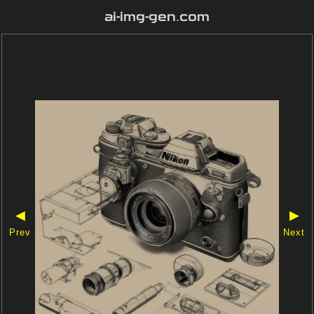
ai-img-gen.com
◀
▶
Prev
Next