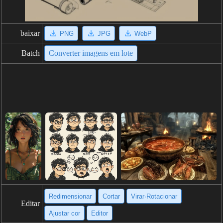
baixar
PNG
JPG
WebP
Batch
Converter imagens em lote
Redimensionar
Cortar
Virar·Rotacionar
Editar
Ajustar cor
Editor