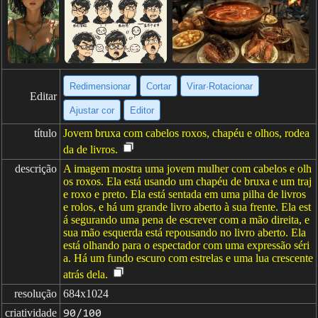
Redimensionar
Cortar
Virar·Rotacionar
Editar
Ajustar cor
Editor
título
Jovem bruxa com cabelos roxos, chapéu e olhos, rodea
da de livros.
descrição
A imagem mostra uma jovem mulher com cabelos e olh
os roxos. Ela está usando um chapéu de bruxa e um traj
e roxo e preto. Ela está sentada em uma pilha de livros
e rolos, e há um grande livro aberto à sua frente. Ela est
á segurando uma pena de escrever com a mão direita, e
sua mão esquerda está repousando no livro aberto. Ela
está olhando para o espectador com uma expressão séri
a. Há um fundo escuro com estrelas e uma lua crescente
atrás dela.
resolução
684x1024
criatividade
90/100