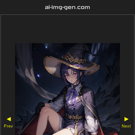
ai-img-gen.com
◀
▶
Prev
Next