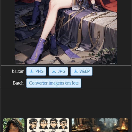
baixar
PNG
JPG
WebP
Batch
Converter imagens em lote