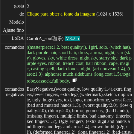
gosta
3
de
Clique para obter a fonte da imagem
(1024 x 1536)
Modelo
Ajuste fino
LoRA
Carol(A_soul珈乐)
V3.2.5
comandos
((masterpiece:1.2, best quality)), 1girl, solo, (witch hat),
dark purple hair, short hair, dress, aurora, night, star (sk
y), gloves, sky, white dress, night sky, starry sky, dark p
urple eyes, ribbon, trench coat, hair ribbon, cape, magi
c, casting spell, dark clouds, night, (art nouveau:1.4), (t
arot:1.3), alphonse much,sideburns,(long coat:1.5),toga,
robe,cassock,full body,
comandos

EasyNegative,(worst quality, low quality:1.4),extra fing
negativos
ers,fewer fingers, extra legs,(watermark),sketch, duplica
te, ugly, huge eyes, text, logo, monochrome, worst face,
(bad and mutated hands:1.3), (worst quality:2.0), (low q
uality:2.0), (blurry:2.0), horror, geometry, (bad hands),
(missing fingers), multiple limbs, bad anatomy, (interloc
ked fingers:1.2), Ugly Fingers, (extra digit and hands a
nd fingers and legs and arms:1.4), crown braid, ((2gir
l)), (deformed fingers:1.2), (long fingers:1.2),(bad-artist-