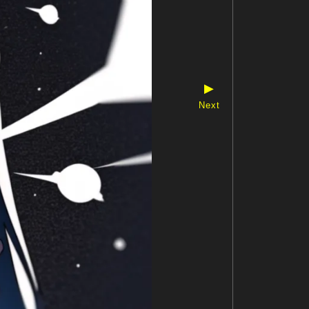
▶
Next