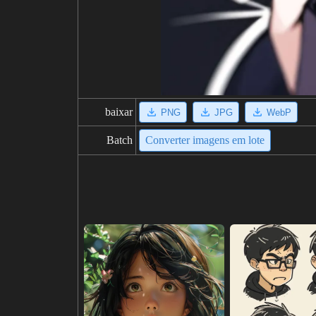
baixar
PNG
JPG
WebP
Batch
Converter imagens em lote