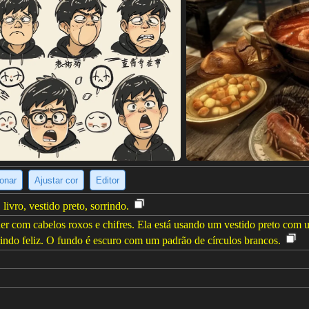
ionar
Ajustar cor
Editor
ivro, vestido preto, sorrindo.
com cabelos roxos e chifres. Ela está usando um vestido preto com u
rindo feliz. O fundo é escuro com um padrão de círculos brancos.