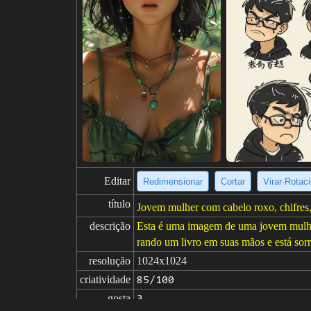
Editar
Redimensionar
Cortar
Virar·Rotac
título
Jovem mulher com cabelo roxo, chifres, l
descrição
Esta é uma imagem de uma jovem mulher 
rando um livro em suas mãos e está sor
resolução
1024x1024
criatividade
85/100
gosta
3