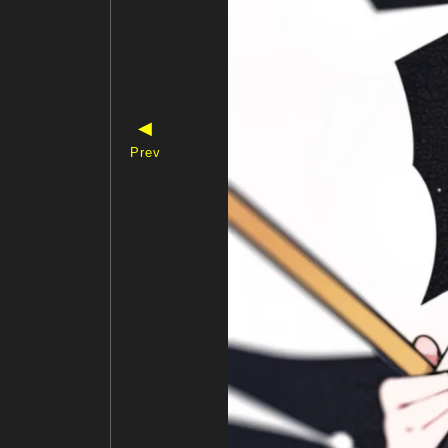
◀
Prev