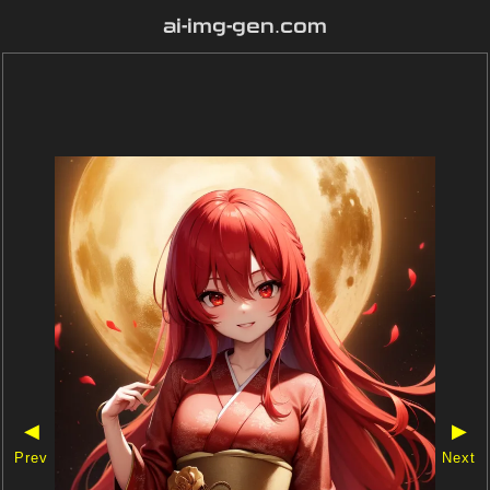
ai-img-gen.com
◀
▶
Prev
Next