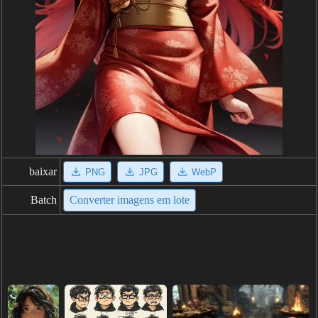
baixar
PNG
JPG
WebP
Batch
Converter imagens em lote