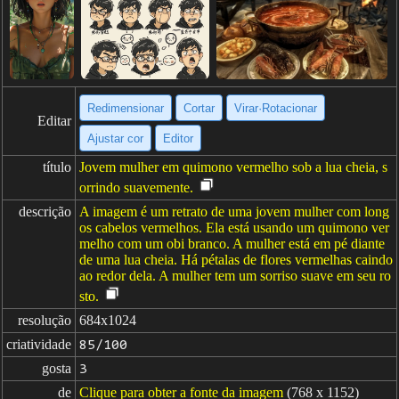
Redimensionar
Cortar
Virar·Rotacionar
Editar
Ajustar cor
Editor
título
Jovem mulher em quimono vermelho sob a lua cheia, s
orrindo suavemente.
descrição
A imagem é um retrato de uma jovem mulher com long
os cabelos vermelhos. Ela está usando um quimono ver
melho com um obi branco. A mulher está em pé diante
de uma lua cheia. Há pétalas de flores vermelhas caindo
ao redor dela. A mulher tem um sorriso suave em seu ro
sto.
resolução
684x1024
criatividade
85/100
gosta
3
de
Clique para obter a fonte da imagem
(768 x 1152)